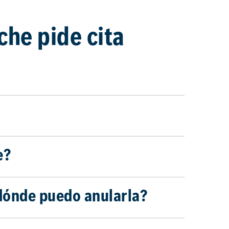
che pide cita
e?
¿dónde puedo anularla?