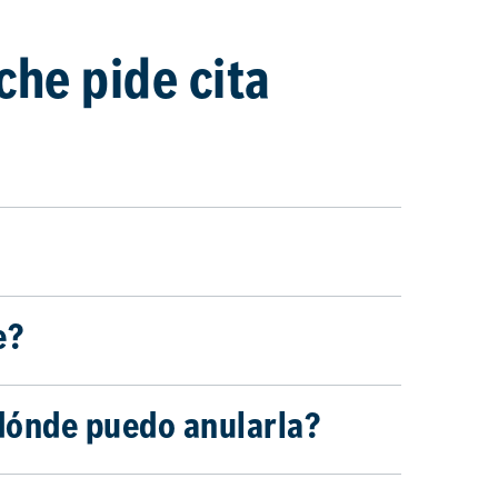
che pide cita
e?
¿dónde puedo anularla?