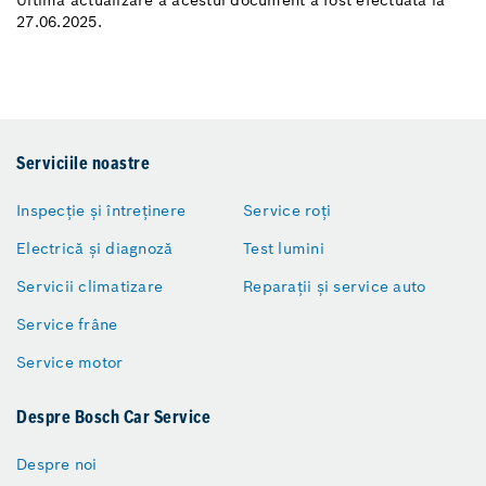
Ultima actualizare a acestui document a fost efectuată la
27.06.2025.
Serviciile noastre
Inspecție și întreținere
Service roți
Electrică și diagnoză
Test lumini
Servicii climatizare
Reparații și service auto
Service frâne
Service motor
Despre Bosch Car Service
Despre noi