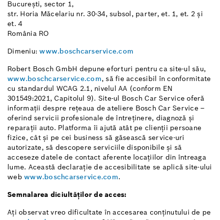
București, sector 1,
str. Horia Măcelariu nr. 30-34, subsol, parter, et. 1, et. 2 și
et. 4
România RO
Dimeniu:
www.boschcarservice.com
Robert Bosch GmbH depune eforturi pentru ca site-ul său,
www.boschcarservice.com
, să fie accesibil în conformitate
cu standardul WCAG 2.1, nivelul AA (conform EN
301549:2021, Capitolul 9). Site-ul Bosch Car Service oferă
informații despre rețeaua de ateliere Bosch Car Service –
oferind servicii profesionale de întreținere, diagnoză și
reparații auto. Platforma îi ajută atât pe clienții persoane
fizice, cât și pe cei business să găsească service-uri
autorizate, să descopere serviciile disponibile și să
acceseze datele de contact aferente locațiilor din întreaga
lume. Această declarație de accesibilitate se aplică site-ului
web
www.boschcarservice.com
.
Semnalarea diciultăților de acces:
Ați observat vreo dificultate în accesarea conținutului de pe