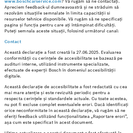
www.boschcarservice.com
? Vă rugăm să ne contactați.
Apreciem feedback-ul dumneavoastră și ne străduim să
rezolvăm situațiile semnalate în limita capacității si
resurselor tehnice disponibile. Vă rugăm să ne specificați
pagina și funcția pentru care ați întâmpinat dificultăți.
Puteți semnala aceste situații, folosind următorul canal:
Contact
Această declarație a fost creată la 27.06.2025. Evaluarea
conformității cu cerințele de accesibilitate se bazează pe
audituri interne, utilizând instrumente specializate,
efectuate de experții Bosch în domeniul accesibilității
digitale.
Această declarație de accesibilitate a fost redactată cu cea
mai mare atenție și este revizuită periodic pentru a
respecta cerințele și standardele actuale. Cu toate acestea,
nu pot fi excluse complet eventualele erori. Dacă identificați
orice neconformitate în această declarație, vă rugăm să ne
oferiți feedback utilizând funcționalitatea „Raportare erori”,
așa cum este specificat în acest document.