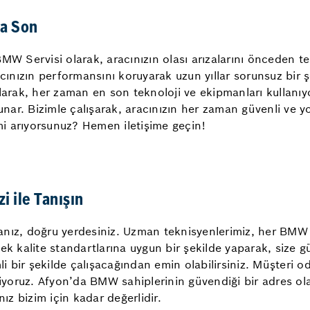
ya Son
MW Servisi olarak, aracınızın olası arızalarını önceden t
cınızın performansını koruyarak uzun yıllar sorunsuz bir ş
arak, her zaman en son teknoloji ve ekipmanları kullanıyo
unar. Bizimle çalışarak, aracınızın her zaman güvenli ve y
 mi arıyorsunuz? Hemen iletişime geçin!
 ile Tanışın
rsanız, doğru yerdesiniz. Uzman teknisyenlerimiz, her BMW 
k kalite standartlarına uygun bir şekilde yaparak, size güv
li bir şekilde çalışacağından emin olabilirsiniz. Müşteri o
riyoruz. Afyon’da BMW sahiplerinin güvendiği bir adres ola
z bizim için kadar değerlidir.