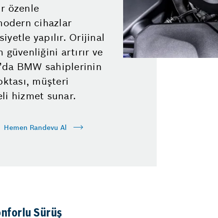
ir özenle
 modern cihazlar
yetle yapılır. Orijinal
 güvenliğini artırır ve
n’da BMW sahiplerinin
oktası, müşteri
li hizmet sunar.
Hemen Randevu Al
onforlu Sürüş