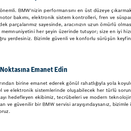
ok önemli. BMW'nizin performansını en üst düzeye çıkarma
otor bakımı, elektronik sistem kontrolleri, fren ve süspan
ek parçalarımız sayesinde, aracınızın uzun ömürlü olmasın
memnuniyetini her şeyin üzerinde tutuyor; size en iyi hiz
ğru yerdesiniz. Bizimle güvenli ve konforlu sürüşün keyfini
 Noktasına Emanet Edin
rından birine emanet ederek gönül rahatlığıyla yola koyu
el ve elektronik sistemlerinde oluşabilecek her türlü sorunu
ayı hedefleyen ekibimiz, tecrübeleri ve modern teknolo
n ve güvenilir bir BMW servisi arayışındaysanız, bizimle 
oruz.