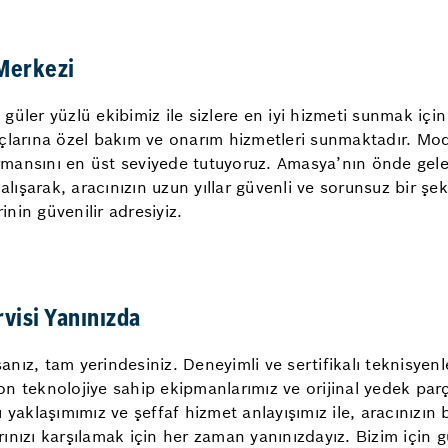
Merkezi
üler yüzlü ekibimiz ile sizlere en iyi hizmeti sunmak içi
çlarına özel bakım ve onarım hizmetleri sunmaktadır. Mod
formansını en üst seviyede tutuyoruz. Amasya’nın önde ge
lışarak, aracınızın uzun yıllar güvenli ve sorunsuz bir şekil
nin güvenilir adresiyiz.
isi Yanınızda
nız, tam yerindesiniz. Deneyimli ve sertifikalı teknisyen
 teknolojiye sahip ekipmanlarımız ve orijinal yedek parçal
 yaklaşımımız ve şeffaf hizmet anlayışımız ile, aracınızı
rınızı karşılamak için her zaman yanınızdayız. Bizim için gü