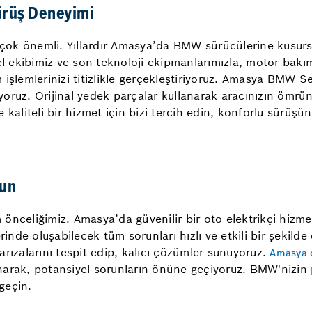
ürüş Deneyimi
n çok önemli. Yıllardır Amasya’da BMW sürücülerine kusurs
l ekibimiz ve son teknoloji ekipmanlarımızla, motor bakımı
işlemlerinizi titizlikle gerçekleştiriyoruz. Amasya BMW Se
oruz. Orijinal yedek parçalar kullanarak aracınızın ömrü
kaliteli bir hizmet için bizi tercih edin, konforlu sürüşün 
yun
nceliğimiz. Amasya’da güvenilir bir oto elektrikçi hizmet
rinde oluşabilecek tüm sorunları hızlı ve etkili bir şekild
 arızalarını tespit edip, kalıcı çözümler sunuyoruz.
Amasya o
narak, potansiyel sorunların önüne geçiyoruz. BMW'nizin
 geçin.