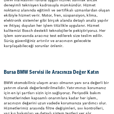
BMW markasının ruhuna uygun hizmet sunmak ancak
deneyimli teknisyen kadrosuyla mümkündür. Hizmet
noktamız alanında eğitimli ve sertifikalı uzmanlardan oluşan
ekibiyle hizmet verir. Motor, fren, süspansiyon, klima,
elektronik sistemler gibi birçok alanda detaylı analiz yapılır
ve ihtiyaç duyulan her işlem titizlikle uygulanır. Hizmet
kalitemizi Bosch destekli teknolojilerle pekiştiriyoruz. Her
işlem sonrasında aracınız test edilerek size teslim edilir.
Sürüş güvenliğiniz artırılır ve aracınızın gelecekte
karşılaşabileceği sorunlar önlenir.
Bursa BMW Servisi ile Aracınıza Değer Katın
BMW otomobiliniz ulaşım aracı olmanın yanı sıra değerli bir
yatırım olarak değerlendirilmelidir. Yatırımınızı korumanız
için en iyi şartları sizin için sağlıyoruz. Periyodik bakım
hizmetlerinden kapsamlı onarımlara kadar her işlem,
aracınızın değerini uzun vadede korumanıza yardımcı olur.
Hizmetlerimiz arasında filtre değişimleri, sıvı kontrolleri,
yaz kış bakımları ve detaylı sistem testleri yer alır.