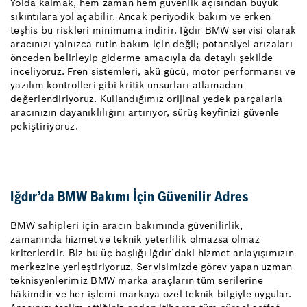
Yolda kalmak, hem zaman hem güvenlik açısından büyük
sıkıntılara yol açabilir. Ancak periyodik bakım ve erken
teşhis bu riskleri minimuma indirir. Iğdır BMW servisi olarak
aracınızı yalnızca rutin bakım için değil; potansiyel arızaları
önceden belirleyip giderme amacıyla da detaylı şekilde
inceliyoruz. Fren sistemleri, akü gücü, motor performansı ve
yazılım kontrolleri gibi kritik unsurları atlamadan
değerlendiriyoruz. Kullandığımız orijinal yedek parçalarla
aracınızın dayanıklılığını artırıyor, sürüş keyfinizi güvenle
pekiştiriyoruz.
Iğdır’da BMW Bakımı İçin Güvenilir Adres
BMW sahipleri için aracın bakımında güvenilirlik,
zamanında hizmet ve teknik yeterlilik olmazsa olmaz
kriterlerdir. Biz bu üç başlığı Iğdır’daki hizmet anlayışımızın
merkezine yerleştiriyoruz. Servisimizde görev yapan uzman
teknisyenlerimiz BMW marka araçların tüm serilerine
hâkimdir ve her işlemi markaya özel teknik bilgiyle uygular.