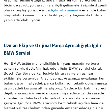
Aracınızı teslim ettiğiniz andan itibaren tüm süreci şeffaf
biçimde yürütüyor, aracınızla ilgili gelişmeleri sizinle düzenli
olarak paylaşıyoruz. Ayrıca
Iğdır oto sanayi
içerisinde kolay
ulaşılabilir konumumuzla da ihtiyaç duyduğunuzda hızlıca
yanınızda olabiliyoruz.
Uzman Ekip ve Orijinal Parça Ayrıcalığıyla Iğdır
BMW Servisi
Her BMW, üstün mühendisliğin bir yansımasıdır ve buna
uygun servis desteğini hak eder. Iğdır BMW servisi olarak
Bosch Car Service kalitesiyle bir araya gelen uzman
ekibimizle bu ayrıcalığı sunuyoruz. Aracınıza uygulanan her
bakımda orijinal yedek parça kullanıyor, teknik donanımınızı
uzun vadeli koruma altına alıyoruz. Sadece bir bakım süreci
değil; aracınız için yeniden güven inşa ediyoruz. Bu sayede
sürüşleriniz daha konforlu, yolculuklarınız daha sorunsuz
geçiyor. Iğdır’da BMW aracınızı hem teknik açıdan hem de
hizmet kalitesi bakımından güvenle emanet edeceğiniz bir