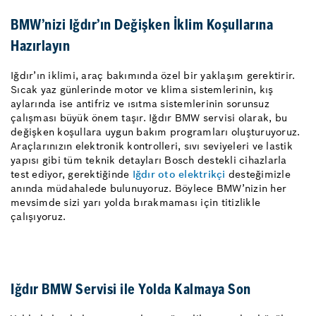
BMW’nizi Iğdır’ın Değişken İklim Koşullarına
Hazırlayın
Iğdır’ın iklimi, araç bakımında özel bir yaklaşım gerektirir.
Sıcak yaz günlerinde motor ve klima sistemlerinin, kış
aylarında ise antifriz ve ısıtma sistemlerinin sorunsuz
çalışması büyük önem taşır. Iğdır BMW servisi olarak, bu
değişken koşullara uygun bakım programları oluşturuyoruz.
Araçlarınızın elektronik kontrolleri, sıvı seviyeleri ve lastik
yapısı gibi tüm teknik detayları Bosch destekli cihazlarla
test ediyor, gerektiğinde
Iğdır oto elektrikçi
desteğimizle
anında müdahalede bulunuyoruz. Böylece BMW’nizin her
mevsimde sizi yarı yolda bırakmaması için titizlikle
çalışıyoruz.
Iğdır BMW Servisi ile Yolda Kalmaya Son