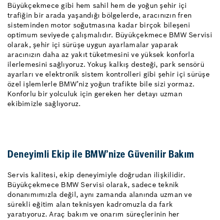
Büyükçekmece gibi hem sahil hem de yoğun şehir içi
trafiğin bir arada yaşandığı bölgelerde, aracınızın fren
sisteminden motor soğutmasına kadar birçok bileşeni
optimum seviyede çalışmalıdır. Büyükçekmece BMW Servisi
olarak, şehir içi sürüşe uygun ayarlamalar yaparak
aracınızın daha az yakıt tüketmesini ve yüksek konforla
ilerlemesini sağlıyoruz. Yokuş kalkış desteği, park sensörü
ayarları ve elektronik sistem kontrolleri gibi şehir içi sürüşe
özel işlemlerle BMW’niz yoğun trafikte bile sizi yormaz.
Konforlu bir yolculuk için gereken her detayı uzman
ekibimizle sağlıyoruz.
Deneyimli Ekip ile BMW’nize Güvenilir Bakım
Servis kalitesi, ekip deneyimiyle doğrudan ilişkilidir.
Büyükçekmece BMW Servisi olarak, sadece teknik
donanımımızla değil, aynı zamanda alanında uzman ve
sürekli eğitim alan teknisyen kadromuzla da fark
yaratıyoruz. Araç bakım ve onarım süreçlerinin her