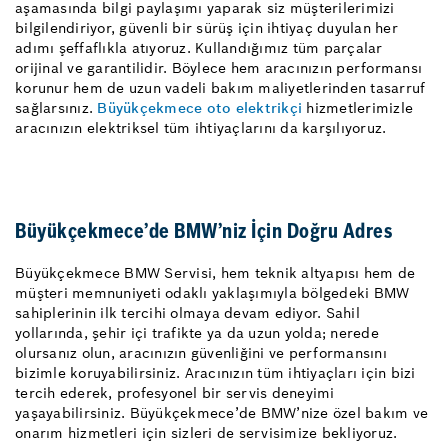
aşamasında bilgi paylaşımı yaparak siz müşterilerimizi
bilgilendiriyor, güvenli bir sürüş için ihtiyaç duyulan her
adımı şeffaflıkla atıyoruz. Kullandığımız tüm parçalar
orijinal ve garantilidir. Böylece hem aracınızın performansı
korunur hem de uzun vadeli bakım maliyetlerinden tasarruf
sağlarsınız.
Büyükçekmece oto elektrikçi
hizmetlerimizle
aracınızın elektriksel tüm ihtiyaçlarını da karşılıyoruz.
Büyükçekmece’de BMW’niz İçin Doğru Adres
Büyükçekmece BMW Servisi, hem teknik altyapısı hem de
müşteri memnuniyeti odaklı yaklaşımıyla bölgedeki BMW
sahiplerinin ilk tercihi olmaya devam ediyor. Sahil
yollarında, şehir içi trafikte ya da uzun yolda; nerede
olursanız olun, aracınızın güvenliğini ve performansını
bizimle koruyabilirsiniz. Aracınızın tüm ihtiyaçları için bizi
tercih ederek, profesyonel bir servis deneyimi
yaşayabilirsiniz. Büyükçekmece’de BMW’nize özel bakım ve
onarım hizmetleri için sizleri de servisimize bekliyoruz.