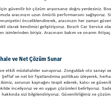
için güvenilir bir çözüm arıyorsanız doğru yerdesiniz. Bo
rımızla aracınızın uzun ömürlü performansını sağlıyoruz. S
uniyetini önceliklendirerek, aracınızın her zaman güvenli
kli olarak kendimizi geliştiriyoruz. Bosch Car Service ola
n isimlerinden biriyiz. Aracınızın bakım ve onarım ihtiyaçla
dahale ve Net Çözüm Sunar
lı ve etkili müdahaleler sunuyoruz. Zonguldak oto sanayi 
Şeffaf ve net bir fiyatlandırma politikası izleyerek, herh
ibimiz, sorunun kaynağını tespit ederek, kalıcı ve güveni
şekilde inceliyoruz ve en uygun çözümleri belirliyoruz. Sa
hakkında sizi bilgilendiriyoruz. Güvenilirliğimiz ve çözüm