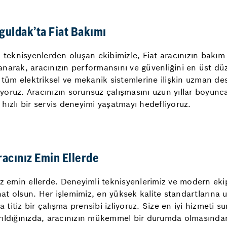
guldak’ta Fiat Bakımı
ı teknisyenlerden oluşan ekibimizle, Fiat aracınızın bakı
llanarak, aracınızın performansını ve güvenliğini en üst dü
 tüm elektriksel ve mekanik sistemlerine ilişkin uzman dest
iyoruz. Aracınızın sorunsuz çalışmasını uzun yıllar boyunc
, hızlı bir servis deneyimi yaşatmayı hedefliyoruz.
acınız Emin Ellerde
ız emin ellerde. Deneyimli teknisyenlerimiz ve modern ek
hat olsun. Her işlemimiz, en yüksek kalite standartlarına u
a titiz bir çalışma prensibi izliyoruz. Size en iyi hizmeti 
ıldığınızda, aracınızın mükemmel bir durumda olmasından e