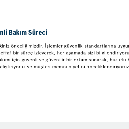
enli Bakım Süreci
niz önceliğimizdir. İşlemler güvenlik standartlarına uygun y
şeffaf bir süreç izleyerek, her aşamada sizi bilgilendiriyo
akımı için güvenli ve güvenilir bir ortam sunarak, huzurlu 
eliştiriyoruz ve müşteri memnuniyetini önceliklendiriyoruz