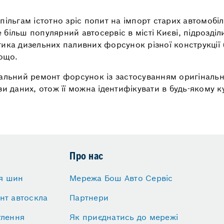
ільгам істотно зріс попит на імпорт старих автомобіл
більш популярний автосервіс в місті Києві, підрозді
тика дизельних паливних форсунок різної конструкції
тощо.
тальний ремонт форсунок із застосуванням оригіналь
и даних, отож її можна ідентифікувати в будь-якому ку
Про нас
я шин
Мережа Бош Авто Сервіс
нт автоскла
Партнери
тлення
Як приєднатись до мережі