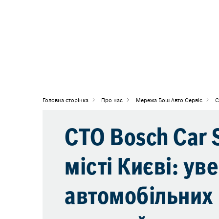
Головна сторiнка
Про нас
Мережа Бош Авто Сервіс
С
СТО Bosch Car S
місті Києві: ув
автомобільних 