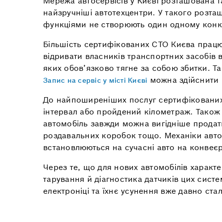
Мережа автосервісів у Києві розташована т
найзручніші автотехцентри. У такого розта
функціями не створюють один одному конкур
Більшість сертифікованих СТО Києва працюют
відривати власників транспортних засобів 
яких обов’язково тягне за собою збитки. Так
можна здійснити н
Запис на сервіс у місті Києві
До найпоширеніших послуг сертифікованих
інтервал або пройдений кілометраж. Також
автомобіль завжди можна вигідніше продати
роздавальних коробок тощо. Механіки авто
встановлюються на сучасні авто на конвеєр
Через те, що для нових автомобілів характ
тарування й діагностика датчиків цих сист
електроніці та їхнє усунення вже давно ст