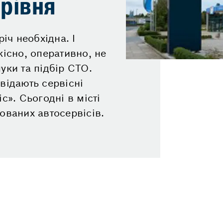
рівня
іч необхідна. І
кісно, оперативно, не
уки та підбір СТО.
відають сервісні
с». Сьогодні в місті
ованих автосервісів.