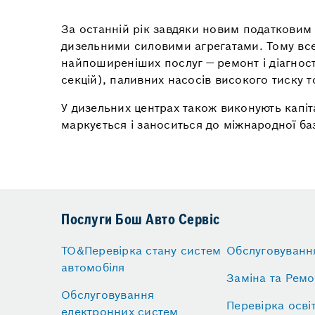
За останній рік завдяки новим податковим п
дизельними силовими агрегатами. Тому все 
найпоширеніших послуг — ремонт і діагнос
секцій), паливних насосів високого тиску 
У дизельних центрах також виконують капі
маркується і заноситься до міжнародної баз
Послуги Бош Авто Сервіс
ТО&Перевірка стану систем
Обслуговуванн
автомобіля
Заміна та Ремо
Обслуговування
Перевірка осві
електронних систем