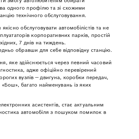
вати змогу автолюбителям обирати
тва одного профілю та зі схожими
анцію технічного обслуговування.
якісно обслуговувати автомобілістів та не
плуататорів корпоративних парків, простій
хідних, 7 днів на тиждень.
дньо обравши для себе відповідну станцію.
я, яке здійснюється через певний часовий
агностика, адже офіційно перевірений
орогих вузлів — двигуна, коробки передач,
 «Бош», багато найменувань із яких
електронних асистентів, стає актуальним
агностика автомобіля з пошуком помилок в