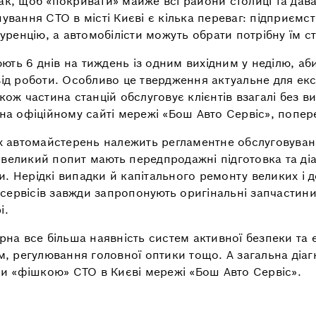
ак, щоб «покривати» майже всі райони столиці та да
шування СТО в місті Києві є кілька переваг: підприємс
енцію, а автомобілісти можуть обрати потрібну їм ст
ь 6 днів на тиждень із одним вихідним у неділю, аби 
від роботи. Особливо це твердження актуальне для екс
ож частина станцій обслуговує клієнтів взагалі без ви
а офіційному сайті мережі «Бош Авто Сервіс», попере
 автомайстерень належить регламентне обслуговуванн
 великий попит мають передпродажні підготовка та ді
. Нерідкі випадки й капітального ремонту великих і д
сервісів завжди запропонують оригінальні запчастини
і.
ерна все більша наявність систем активної безпеки та 
ем, регулювання головної оптики тощо. А загальна ді
али «фішкою» СТО в Києві мережі «Бош Авто Сервіс».