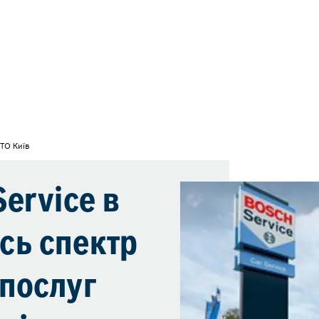
ТО Київ
erviсe в
есь спектр
послуг