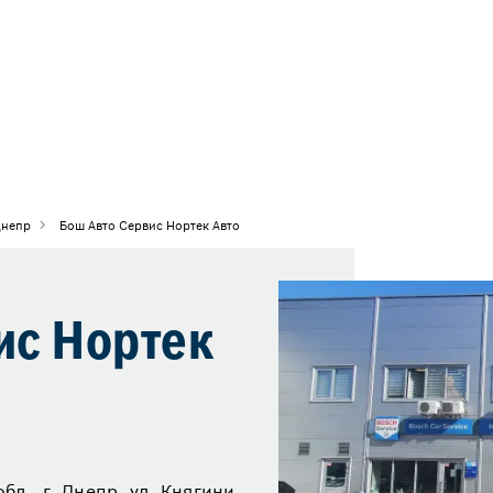
Днепр
Бош Авто Сервис Нортек Авто
ис Нортек
л., г. Днепр, ул. Княгини