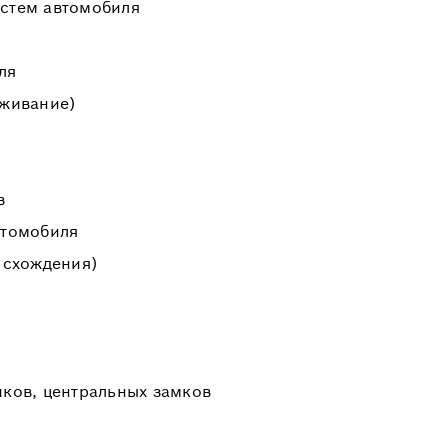
истем автомобиля
ля
уживание)
в
втомобиля
 схождения)
иков, центральных замков