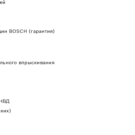
ей
ции BOSCH (гарантия)
ельного впрыскивания
ТНВД
ких)