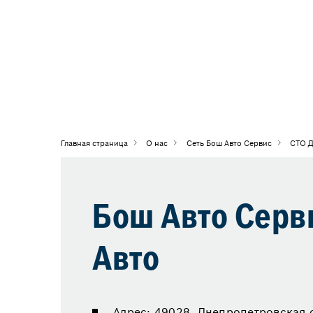
Главная страница
О нас
Сеть Бош Авто Сервис
СТО 
Бош Авто Серв
Авто
Адрес: 49028, Днепропетровская об