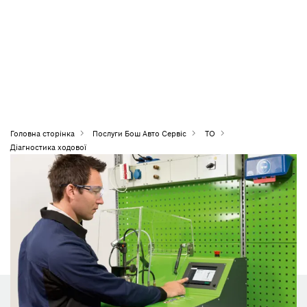
Головна сторiнка
Послуги Бош Авто Сервіс
ТО
Діагностика ходової