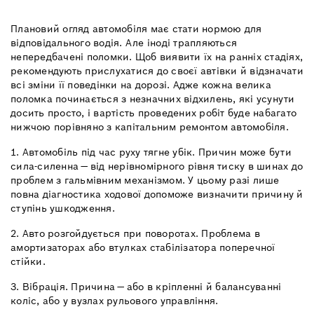
Плановий огляд автомобіля має стати нормою для
відповідального водія. Але іноді трапляються
непередбачені поломки. Щоб виявити їх на ранніх стадіях,
рекомендують прислухатися до своєї автівки й відзначати
всі зміни її поведінки на дорозі. Адже кожна велика
поломка починається з незначних відхилень, які усунути
досить просто, і вартість проведених робіт буде набагато
нижчою порівняно з капітальним ремонтом автомобіля.
1. Автомобіль під час руху тягне убік. Причин може бути
сила-силенна — від нерівномірного рівня тиску в шинах до
проблем з гальмівним механізмом. У цьому разі лише
повна діагностика ходової допоможе визначити причину й
ступінь ушкодження.
2. Авто розгойдується при поворотах. Проблема в
амортизаторах або втулках стабілізатора поперечної
стійки.
3. Вібрація. Причина — або в кріпленні й балансуванні
коліс, або у вузлах рульового управління.