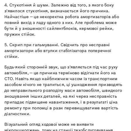
4. Стукотіння й шуми. Залежно від того, з якого боку
з'явилося стукотіння, визначається його причина.
Найчастіше — це некоректна робота амортизаторів або
повний вихід з ладу одного з них. Але проблема може
бути й у зношеності сайлентблоків, кермової рейки,
пружин стійок.
5. Скрип при гальмуванні. Свідчить про несправні
амортизатори або втулки стабілізатора поперечної
стійки.
Будь-який сторонній звук, що з'являється під час руху
автомобіля, — це причина терміново відігнати його на
СТО. Навіть якщо найближчим часом із транспортним
засобом нічого не трапиться, ці ушкодження призводять
до неправильного розподілу маси автомобіля, швидкого
зношування інших деталей, на які через несправність
припадає підвищене навантаження, і в результаті ціна
ремонту при поломці в рази перевищуватиме вартість
діагностики.
Візуальний огляд ходової може не виявити
мікроушкоджень, тому на станції техобслуговування