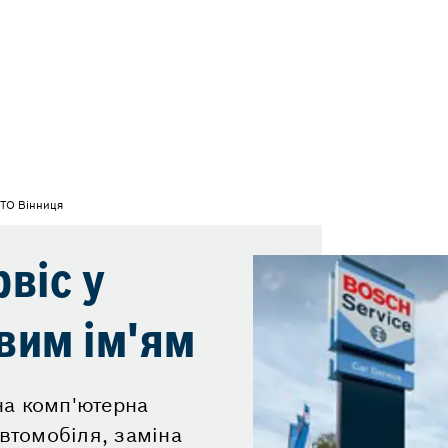
ТО Вінниця
віс у
овим ім'ям
на комп'ютерна
автомобіля, заміна