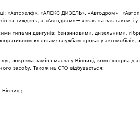
ці: «Автохелф», «АЛЕКС ДИЗЕЛЬ», «Автодром» і «Автоп
днів на тиждень, а «Автодром» — чекає на вас також і у
якими типами двигунів: бензиновими, дизельними, гі
орпоративним клієнтам: службам прокату автомобілів,
луг, зокрема заміна масла у Вінниці, комп'ютерна ді
ного засобу. Також на СТО відбувається:
 Вінниці;