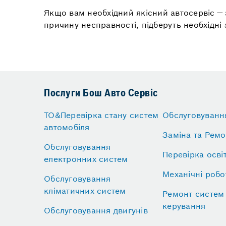
Якщо вам необхідний якісний автосервіс — 
причину несправності, підберуть необхідні
Послуги Бош Авто Сервіс
ТО&Перевірка стану систем
Обслуговуванн
автомобіля
Заміна та Ремо
Обслуговування
Перевірка осві
електронних систем
Механічні робо
Обслуговування
кліматичних систем
Ремонт систем
керування
Обслуговування двигунів