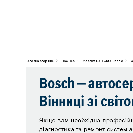
Головна сторiнка
Про нас
Мережа Бош Авто Сервіс
С
Bosch — автосер
Вінниці зі світ
Якщо вам необхідна професій
діагностика та ремонт систем 