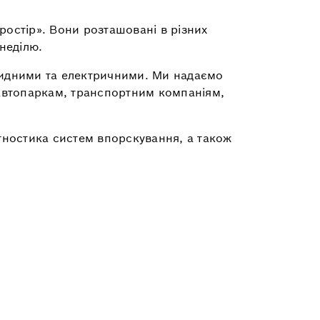
ростір». Вони розташовані в різних
 неділю.
бридними та електричними. Ми надаємо
 автопаркам, транспортним компаніям,
агностика систем впорскування, а також