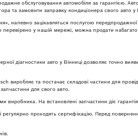
родажне обслуговування автомобіля за гарантією. Авт
тора та замовити заправку кондиціонера свого авто у 
оня», напевно зацікавляться послугою передпродажної 
го перевірено у нашій мережі, можна продати набагато
рної діагностики авто у Вінниці дозволяє точно вияв
osch виробляє та постачає складові частини для провід
 запчастини для свого авто.
ми виробника. На встановлені запчастини діє гарантія
 і регулярно проходять сертифікацію. Перед повернен
нів.