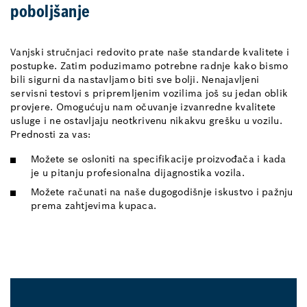
poboljšanje
Vanjski stručnjaci redovito prate naše standarde kvalitete i
postupke. Zatim poduzimamo potrebne radnje kako bismo
bili sigurni da nastavljamo biti sve bolji. Nenajavljeni
servisni testovi s pripremljenim vozilima još su jedan oblik
provjere. Omogućuju nam očuvanje izvanredne kvalitete
usluge i ne ostavljaju neotkrivenu nikakvu grešku u vozilu.
Prednosti za vas:
Možete se osloniti na specifikacije proizvođača i kada
je u pitanju profesionalna dijagnostika vozila.
Možete računati na naše dugogodišnje iskustvo i pažnju
prema zahtjevima kupaca.