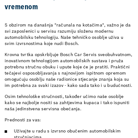
vremenom
S obzirom na današnja "računala na kotačima", važno je da
svi zaposlenici u servisu razumiju složenu modernu
automobilsku tehnologiju. Naše tehničko osoblje uživa u
svim izvrsnostima koje nudi Bosch.
Krovna tvrtka opskrbljuje Bosch Car Servis sveobuhvatnom,
inovativnom tehnologijom automobilskih sustava i pruža
potrebnu stručnu obuku i upute koje će je pratiti. Praktični
tečajevi osposobljavanja s najnovijom ispitnom opremom
omogućuju osoblju naše radionice stjecanje znanja koja su
im potrebna za svaki izazov - kako sada tako i u budućnosti.
Osim tehnološke stručnosti, također učimo naše osoblje
kako se najbolje nositi sa zahtjevima kupaca i tako ispuniti
naša jedinstvena servisna obećanja.
Prednosti za vas:
Uživajte u radu s izvrsno obučenim automobilskim
stručnjacima.