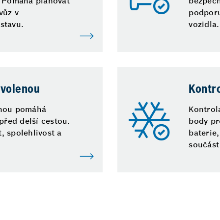
. Pomáhá plánovat
bezpečn
vůz v
podporu
stavu.
vozidla.
ovolenou
Kontr
enou pomáhá
Kontrol
před delší cestou.
body pr
, spolehlivost a
baterie
součást