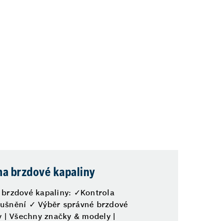
a brzdové kapaliny
brzdové kapaliny: ✓Kontrola
šnění ✓ Výběr správné brzdové
y | Všechny značky & modely |