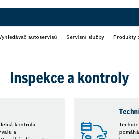
Vyhledávač autoservisů
Servisní služby
Produkty 
Inspekce a kontroly
Techn
idelná kontrola
Technic
rvalu a
pomáhá 