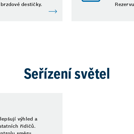
 brzdové destičky.
Rezervuj
Seřízení světel
lepšují výhled a
tatních řidičů.
ontrolu směru