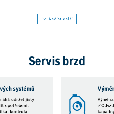
Načíst další
Servis brzd
ových systémů
Výměn
máhá udržet jistý
Výměna 
it opotřebení.
✓Odvzdu
ika, kontrola
kapalin