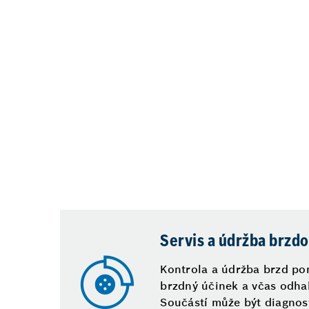
Servis a údržba brzd
Kontrola a údržba brzd po
brzdný účinek a včas odhal
Součástí může být diagnost