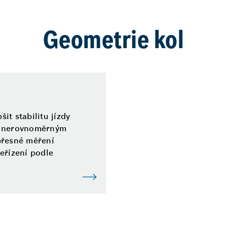
Geometrie kol
it stabilitu jízdy
d nerovnoměrným
přesné měření
eřízení podle