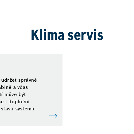
Klima servis
 udržet správné
abině a včas
tí může být
ce i doplnění
 stavu systému.