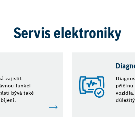
Servis elektroniky
Diagno
 zajistit
Diagnos
rávnou funkci
příčinu
ástí bývá také
vozidla.
bíjení.
důležit