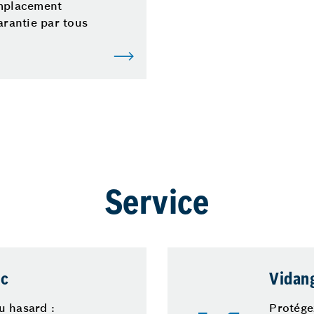
emplacement
arantie par tous
Service
ic
Vidan
u hasard :
Protége