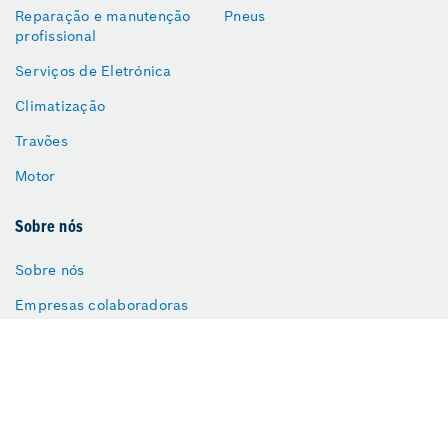
Reparação e manutenção
Pneus
profissional
Serviços de Eletrónica
Climatização
Travões
Motor
Sobre nós
Sobre nós
Empresas colaboradoras
Gestão da qualidade
Os nossos compromissos
Distinções e prémios