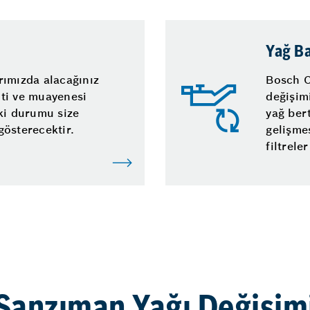
Yağ B
rımızda alacağınız
Bosch C
piti ve muayenesi
değişim
ki durumu size
yağ bert
 gösterecektir.
gelişmes
filtrele