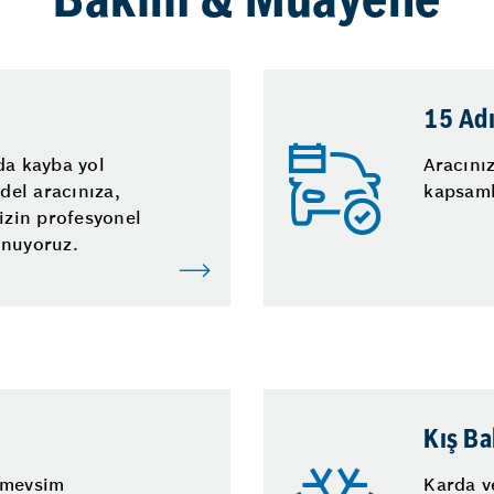
Bakım & Muayene
15 Ad
da kayba yol
Aracını
el aracınıza,
kapsaml
sizin profesyonel
unuyoruz.
Kış Ba
 mevsim
Karda v