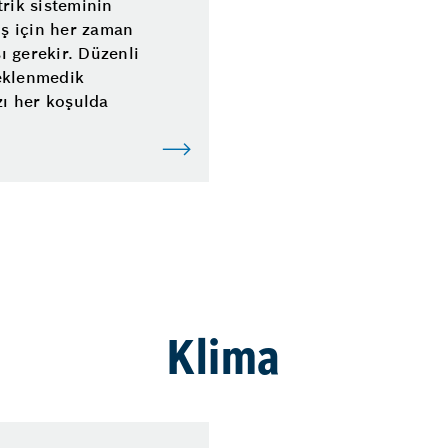
trik sisteminin
üş için her zaman
 gerekir. Düzenli
eklenmedik
zı her koşulda
Klima