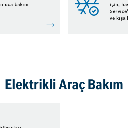
an uca bakım
için, h
Service’
ve kışa 
Elektrikli Araç Bakım
htiyaçları