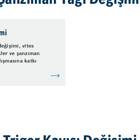
Şanzıman Yağı Değişim
imi
eğişimi, vites
kler ve şanzıman
lışmasına katkı