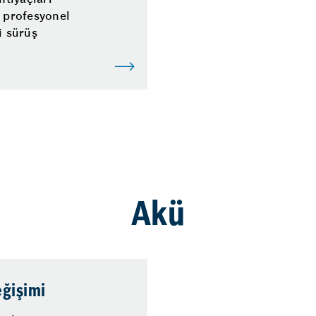
e profesyonel
i sürüş
Akü
eğişimi