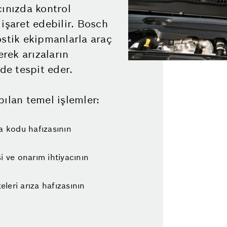
acınızda kontrol
işaret edebilir. Bosch
ostik ekipmanlarla araç
erek arızaların
lde tespit eder.
ılan temel işlemler:
za kodu hafızasının
i ve onarım ihtiyacının
leri arıza hafızasının