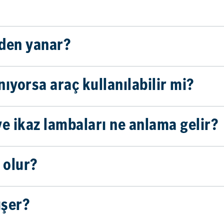
eden yanar?
ıyorsa araç kullanılabilir mi?
 ve ikaz lambaları ne anlama gelir?
 olur?
üşer?