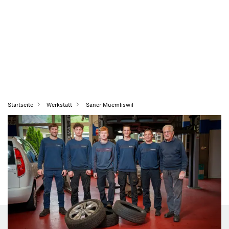
Startseite
Werkstatt
Saner Muemliswil