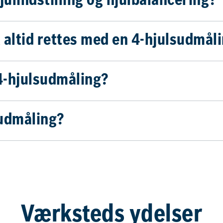
julindstilling og hjulbalancering?
 altid rettes med en 4-hjulsudmål
 4-hjulsudmåling?
sudmåling?
Værksteds ydelser