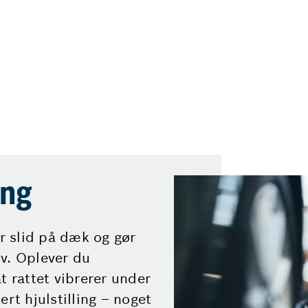
ing
er slid på dæk og gør
v. Oplever du
t rattet vibrerer under
ert hjulstilling – noget