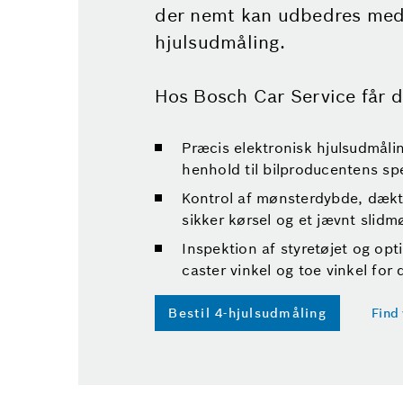
der nemt kan udbedres med 
hjulsudmåling.
Hos Bosch Car Service får d
Præcis elektronisk hjulsudmåling
henhold til bilproducentens spe
Kontrol af mønsterdybde, dæktry
sikker kørsel og et jævnt slidm
Inspektion af styretøjet og opt
caster vinkel og toe vinkel fo
Bestil 4-hjulsudmåling
Find