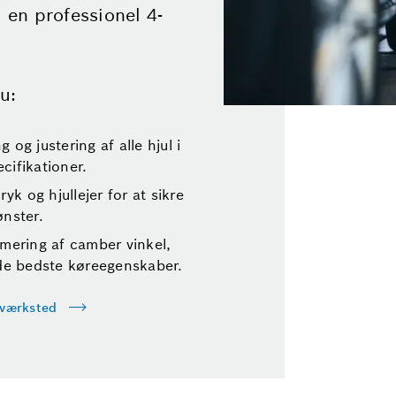
en professionel 4-
u:
 og justering af alle hjul i
cifikationer.
k og hjullejer for at sikre
ønster.
imering af camber vinkel,
r de bedste køreegenskaber.
 værksted