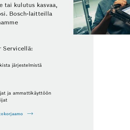
e tai kulutus kasvaa,
i. Bosch-laitteilla
nnamme
 Servicellä:
ista järjestelmistä
jat ja ammattikäyttöön
ijat
utokorjaamo