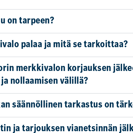
ku on tarpeen?
valo palaa ja mitä se tarkoittaa?
orin merkkivalon korjauksen jälke
ja nollaamisen välillä?
kan säännöllinen tarkastus on tär
in ja tarjouksen vianetsinnän jäl