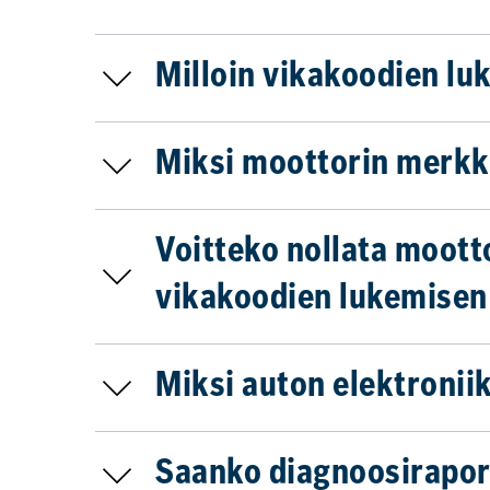
Milloin vikakoodien lu
Miksi moottorin merkki
Voitteko nollata moott
vikakoodien lukemisen 
Miksi auton elektronii
Saanko diagnoosiraport