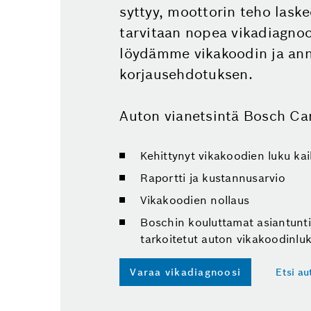
syttyy, moottorin teho laske
tarvitaan nopea vikadiagnoos
löydämme vikakoodin ja a
korjausehdotuksen.
Auton vianetsintä Bosch Car
Kehittynyt vikakoodien luku kaik
Raportti ja kustannusarvio
Vikakoodien nollaus
Boschin kouluttamat asiantunti
tarkoitetut auton vikakoodinluk
Varaa vikadiagnoosi
Etsi a