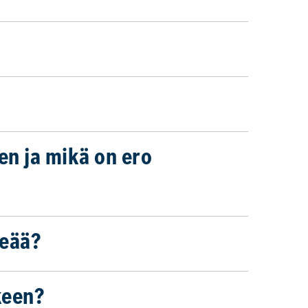
en ja mikä on ero
keää?
keen?