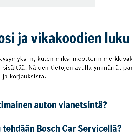
si ja vikakoodien luku
 kysymyksiin, kuten miksi moottorin merkkival
i sisältää. Näiden tietojen avulla ymmärrät p
 ja korjauksista.
timainen auton vianetsintä?
 tehdään Bosch Car Servicellä?