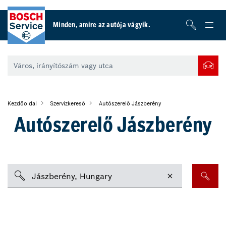
Minden, amire az autója vágyik.
Kezdőoldal
Szervizkereső
Autószerelő Jászberény
Autószerelő Jászberény