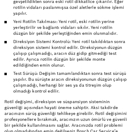
gevşetildikten sonra eski rotil dikkatlice çıkarılır. Eğer
rotilin vidaları paslanmışsa özel aletlerle sökme işlemi
yapılır.
Yeni Rotilin Takılması: Yeni rotil, eski rotilin yerine
yerleştirilir ve bağlantı vidaları sıkılır. Yeni rotilin
düzgün bir şekilde yerleştiğinden emin olunmalıdır.
Direksiyon Sistemi Kontrolü: Yeni rotil takıldıktan sonra
direksiyon sistemi kontrol edilir. Direksiyonun düzgün
çalışıp çalışmadığı, aracın düz gidip gitmediği test
edilir. Ayrıca rotilin düzgün bir şekilde monte
edildiğinden emin olunur.
Test Sürüşü: Değişim tamamlandıktan sonra test sürüşü
yapılır. Bu sürüşte aracın direksiyonunun düzgün çalışıp
çalışmadığı, herhangi bir ses ya da titreşim olup
olmadığı kontrol edilir.
Rotil değişimi, direksiyon ve süspansiyon sisteminin
güvenliği açısından hayati öneme sahiptir. Aksi takdirde
aracınızın sürüş güvenliği tehlikeye girebilir. Rotil değişimini
profesyonellere bırakmak, aracınızın uzun ömürlü ve güvenli
bir şekilde kullanılmasını sağlar. Aracınızda rotil problemi
olup olmadığından emin değilseniz Bosch Car Service’e