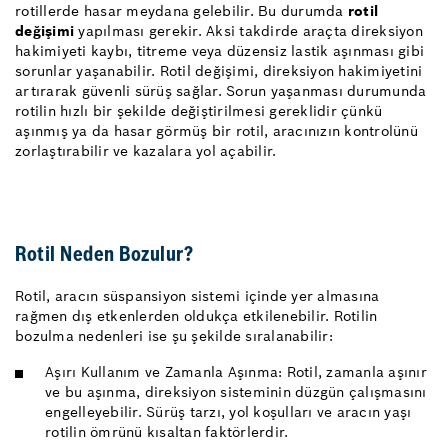
rotillerde hasar meydana gelebilir. Bu durumda
rotil
değişimi
yapılması gerekir. Aksi takdirde araçta direksiyon
hakimiyeti kaybı, titreme veya düzensiz lastik aşınması gibi
sorunlar yaşanabilir. Rotil değişimi, direksiyon hakimiyetini
artırarak güvenli sürüş sağlar. Sorun yaşanması durumunda
rotilin hızlı bir şekilde değiştirilmesi gereklidir çünkü
aşınmış ya da hasar görmüş bir rotil, aracınızın kontrolünü
zorlaştırabilir ve kazalara yol açabilir.
Rotil Neden Bozulur?
Rotil, aracın süspansiyon sistemi içinde yer almasına
rağmen dış etkenlerden oldukça etkilenebilir. Rotilin
bozulma nedenleri ise şu şekilde sıralanabilir:
Aşırı Kullanım ve Zamanla Aşınma: Rotil, zamanla aşınır
ve bu aşınma, direksiyon sisteminin düzgün çalışmasını
engelleyebilir. Sürüş tarzı, yol koşulları ve aracın yaşı
rotilin ömrünü kısaltan faktörlerdir.