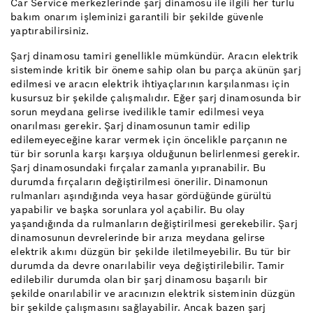
Car Service merkezlerinde şarj dinamosu ile ilgili her türlü
bakım onarım işleminizi garantili bir şekilde güvenle
yaptırabilirsiniz.
Şarj dinamosu tamiri genellikle mümkündür. Aracın elektrik
sisteminde kritik bir öneme sahip olan bu parça akünün şarj
edilmesi ve aracın elektrik ihtiyaçlarının karşılanması için
kusursuz bir şekilde çalışmalıdır. Eğer şarj dinamosunda bir
sorun meydana gelirse ivedilikle tamir edilmesi veya
onarılması gerekir. Şarj dinamosunun tamir edilip
edilemeyeceğine karar vermek için öncelikle parçanın ne
tür bir sorunla karşı karşıya olduğunun belirlenmesi gerekir.
Şarj dinamosundaki fırçalar zamanla yıpranabilir. Bu
durumda fırçaların değiştirilmesi önerilir. Dinamonun
rulmanları aşındığında veya hasar gördüğünde gürültü
yapabilir ve başka sorunlara yol açabilir. Bu olay
yaşandığında da rulmanların değiştirilmesi gerekebilir. Şarj
dinamosunun devrelerinde bir arıza meydana gelirse
elektrik akımı düzgün bir şekilde iletilmeyebilir. Bu tür bir
durumda da devre onarılabilir veya değiştirilebilir. Tamir
edilebilir durumda olan bir şarj dinamosu başarılı bir
şekilde onarılabilir ve aracınızın elektrik sisteminin düzgün
bir şekilde çalışmasını sağlayabilir. Ancak bazen şarj