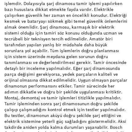
işlemdir. Dolayısıyla şarj dinamosu tamir işlemi yapılırken
bazı hususlara dikkat etmekte fayda vardır. Elektrikle
çalışırken güvenlik her zaman en öncelikli konudur. Elektriği
kesmek ve bataryayı sökmek gibi temel güvenlik önlemlerini
almak önemlidir. Şarj dinamosu, karmaşık bir elektrik
sistemi olduğu için tamiri söz konusu olduğunda uzman ve
tecrübeli bir teknisyen tercih edilmelidir. Amatör biri
tarafından yapılan yanlış bir müdahale daha büyük
sorunlara yol açabilir. Tüm işlemlerin doğru planlanması
için sistem üzerinde meydana gelen sorunun doğru
tanımlanması ve değerlendirilmesi gerekir. Tamir öncesinde
detaylı bir inceleme yapılmalıdır. Eğer şarj dinamosunda
parça değişimi gerekiyorsa, yedek parçaların kaliteli ve
orijinal olmasına dikkat edilmelidir. Uygun olmayan parçalar
dinamonun performansını etkiler. Tamir sürecinde her
adımın dikkatle ve doğru bir şekilde uygulanması kritiktir.
Montaj, demontaj ve tamir işlemleri titizlikle yapılmalıdır.
Tamir işleminden sonra şarj dinamosunun doğru şekilde
çalışıp çalışmadığını kontrol etmek için testler yapılmalıdır.
Bu testler, dinamonun aküyü doğru şekilde şarj ettiğini ve
elektrik sistemine yeterli güç sağladığını göstermelidir. Aksi
takdirde aniden yolda kalma durumları yaşanabilir. Bosch