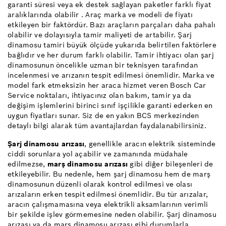
garanti süresi veya ek destek sağlayan paketler farklı fiyat
aralıklarında olabilir . Araç marka ve modeli de fiyatı
etkileyen bir faktördür. Bazı araçların parçaları daha pahalı
olabilir ve dolayısıyla tamir maliyeti de artabilir. Şarj
dinamosu tamiri büyük ölçüde yukarıda belirtilen faktörlere
bağlıdır ve her durum farklı olabilir. Tamir ihtiyacı olan şarj
dinamosunun öncelikle uzman bir teknisyen tarafından
incelenmesi ve arızanın tespit edilmesi önemlidir. Marka ve
model fark etmeksizin her araca hizmet veren Bosch Car
Service noktaları, ihtiyacınız olan bakım, tamir ya da
değişim işlemlerini birinci sınıf işçilikle garanti ederken en
uygun fiyatları sunar. Siz de en yakın BCS merkezinden
detaylı bilgi alarak tüm avantajlardan faydalanabilirsiniz.
Şarj dinamosu arızası
, genellikle aracın elektrik sisteminde
ciddi sorunlara yol açabilir ve zamanında müdahale
edilmezse,
marş dinamosu arızası
gibi diğer bileşenleri de
etkileyebilir. Bu nedenle, hem şarj dinamosu hem de marş
dinamosunun düzenli olarak kontrol edilmesi ve olası
arızaların erken tespit edilmesi önemlidir. Bu tür arızalar,
aracın çalışmamasına veya elektrikli aksamlarının verimli
bir şekilde işlev görmemesine neden olabilir. Şarj dinamosu
arızası ya da marş dinamosu arızası gibi durumlarla