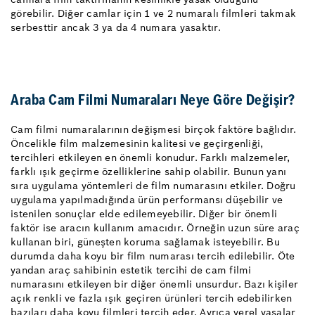
görebilir. Diğer camlar için 1 ve 2 numaralı filmleri takmak
serbesttir ancak 3 ya da 4 numara yasaktır.
Araba Cam Filmi Numaraları Neye Göre Değişir?
Cam filmi numaralarının değişmesi birçok faktöre bağlıdır.
Öncelikle film malzemesinin kalitesi ve geçirgenliği,
tercihleri etkileyen en önemli konudur. Farklı malzemeler,
farklı ışık geçirme özelliklerine sahip olabilir. Bunun yanı
sıra uygulama yöntemleri de film numarasını etkiler. Doğru
uygulama yapılmadığında ürün performansı düşebilir ve
istenilen sonuçlar elde edilemeyebilir. Diğer bir önemli
faktör ise aracın kullanım amacıdır. Örneğin uzun süre araç
kullanan biri, güneşten koruma sağlamak isteyebilir. Bu
durumda daha koyu bir film numarası tercih edilebilir. Öte
yandan araç sahibinin estetik tercihi de cam filmi
numarasını etkileyen bir diğer önemli unsurdur. Bazı kişiler
açık renkli ve fazla ışık geçiren ürünleri tercih edebilirken
bazıları daha koyu filmleri tercih eder. Ayrıca yerel yasalar