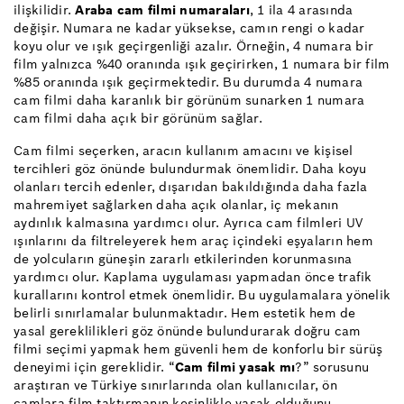
ilişkilidir.
Araba cam filmi numaraları
, 1 ila 4 arasında
değişir. Numara ne kadar yüksekse, camın rengi o kadar
koyu olur ve ışık geçirgenliği azalır. Örneğin, 4 numara bir
film yalnızca %40 oranında ışık geçirirken, 1 numara bir film
%85 oranında ışık geçirmektedir. Bu durumda 4 numara
cam filmi daha karanlık bir görünüm sunarken 1 numara
cam filmi daha açık bir görünüm sağlar.
Cam filmi seçerken, aracın kullanım amacını ve kişisel
tercihleri göz önünde bulundurmak önemlidir. Daha koyu
olanları tercih edenler, dışarıdan bakıldığında daha fazla
mahremiyet sağlarken daha açık olanlar, iç mekanın
aydınlık kalmasına yardımcı olur. Ayrıca cam filmleri UV
ışınlarını da filtreleyerek hem araç içindeki eşyaların hem
de yolcuların güneşin zararlı etkilerinden korunmasına
yardımcı olur. Kaplama uygulaması yapmadan önce trafik
kurallarını kontrol etmek önemlidir. Bu uygulamalara yönelik
belirli sınırlamalar bulunmaktadır. Hem estetik hem de
yasal gereklilikleri göz önünde bulundurarak doğru cam
filmi seçimi yapmak hem güvenli hem de konforlu bir sürüş
deneyimi için gereklidir. “
Cam filmi yasak mı
?” sorusunu
araştıran ve Türkiye sınırlarında olan kullanıcılar, ön
camlara film taktırmanın kesinlikle yasak olduğunu