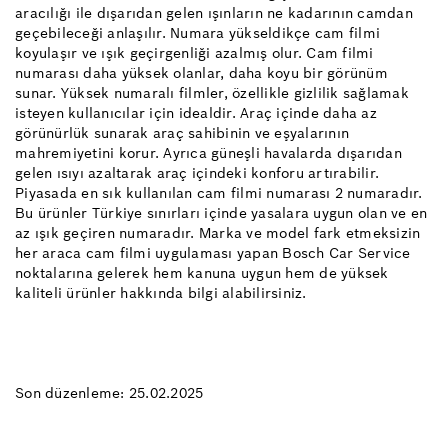
aracılığı ile dışarıdan gelen ışınların ne kadarının camdan
geçebileceği anlaşılır. Numara yükseldikçe cam filmi
koyulaşır ve ışık geçirgenliği azalmış olur. Cam filmi
numarası daha yüksek olanlar, daha koyu bir görünüm
sunar. Yüksek numaralı filmler, özellikle gizlilik sağlamak
isteyen kullanıcılar için idealdir. Araç içinde daha az
görünürlük sunarak araç sahibinin ve eşyalarının
mahremiyetini korur. Ayrıca güneşli havalarda dışarıdan
gelen ısıyı azaltarak araç içindeki konforu artırabilir.
Piyasada en sık kullanılan cam filmi numarası 2 numaradır.
Bu ürünler Türkiye sınırları içinde yasalara uygun olan ve en
az ışık geçiren numaradır. Marka ve model fark etmeksizin
her araca cam filmi uygulaması yapan Bosch Car Service
noktalarına gelerek hem kanuna uygun hem de yüksek
kaliteli ürünler hakkında bilgi alabilirsiniz.
Son düzenleme: 25.02.2025