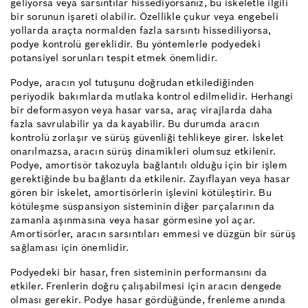
geliyorsa veya sarsıntılar hissediyorsanız, bu iskeletle ilgili
bir sorunun işareti olabilir. Özellikle çukur veya engebeli
yollarda araçta normalden fazla sarsıntı hissediliyorsa,
podye kontrolü gereklidir. Bu yöntemlerle podyedeki
potansiyel sorunları tespit etmek önemlidir.
Podye, aracın yol tutuşunu doğrudan etkilediğinden
periyodik bakımlarda mutlaka kontrol edilmelidir. Herhangi
bir deformasyon veya hasar varsa, araç virajlarda daha
fazla savrulabilir ya da kayabilir. Bu durumda aracın
kontrolü zorlaşır ve sürüş güvenliği tehlikeye girer. İskelet
onarılmazsa, aracın sürüş dinamikleri olumsuz etkilenir.
Podye, amortisör takozuyla bağlantılı olduğu için bir işlem
gerektiğinde bu bağlantı da etkilenir. Zayıflayan veya hasar
gören bir iskelet, amortisörlerin işlevini kötüleştirir. Bu
kötüleşme süspansiyon sisteminin diğer parçalarının da
zamanla aşınmasına veya hasar görmesine yol açar.
Amortisörler, aracın sarsıntıları emmesi ve düzgün bir sürüş
sağlaması için önemlidir.
Podyedeki bir hasar, fren sisteminin performansını da
etkiler. Frenlerin doğru çalışabilmesi için aracın dengede
olması gerekir. Podye hasar gördüğünde, frenleme anında