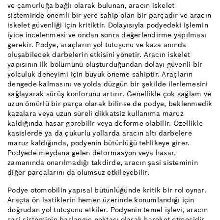
ve çamurluğa bağlı olarak bulunan, aracın iskelet
sisteminde önemli bir yere sahip olan bir parçadır ve aracın
iskelet güvenliği için kritiktir. Dolayısıyla podyedeki işlemin
iyice incelenmesi ve ondan sonra değerlendirme yapılması
gerekir. Podye, araçların yol tutuşunu ve kaza anında
oluşabilecek darbelerin etkisini yönetir. Aracın iskelet
yapısının ilk bölümünü oluşturduğundan dolayı güvenli bir
yolculuk deneyimi için büyük öneme sahiptir. Araçların
dengede kalmasını ve yolda düzgün bir şekilde ilerlemesini
sağlayarak sürüş konforunu artırır. Genellikle çok sağlam ve
uzun ömürlü bir parça olarak bilinse de podye, beklenmedik
kazalara veya uzun süreli dikkatsiz kullanıma maruz
kaldığında hasar görebilir veya deforme olabilir. Özellikle
kasislerde ya da çukurlu yollarda aracın altı darbelere
maruz kaldığında, podyenin bütünlüğü tehlikeye girer.
Podyede meydana gelen deformasyon veya hasar,
zamanında onarılmadığı takdirde, aracın şasi sisteminin
diğer parçalarını da olumsuz etkileyebilir.
Podye otomobilin yapısal bütünlüğünde kritik bir rol oynar.
Araçta ön lastiklerin hemen üzerinde konumlandığı için
doğrudan yol tutuşunu etkiler. Podyenin temel işlevi, aracın
şasi sisteminin başlangıç noktası olarak hareket etmesidir