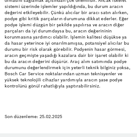
olmasını sağlamak açısından çok önemlidir. Ancak iskelet
sistemi üzerinde işlemler yapıldığında, bu durum aracın
değerini etkileyebilir. Çünkü alıcılar bir aracı satın alırken,
podye gibi kritik parçaların durumuna dikkat ederler. Eğer
podye işlemi düzgün bir şekilde yapılırsa ve aracın diğer
parçaları da iyi durumdaysa bu, aracın değerininin
korunmasına yardımcı olabilir. İşlemin kalitesi düşükse ya
da hasar yeterince iyi onarılmamışsa, potansiyel alıcılar bu
durumu bir risk olarak görebilir. Podyenin hasar görmesi,
aracın geçmişte yaşadığı kazalara dair bir işaret olabilir ki
bu da aracın değerini düşürür. Araç alım satımında podye
durumunu değerlendirmek için yeterli teknik bilginiz yoksa,
Bosch Car Service noktalarından uzman teknisyenler ve
yüksek teknolojili cihazlar yardımıyla aracın şase podye
kontrolünü gönül rahatlığıyla yaptırabilirsiniz.
Son düzenleme: 25.02.2025