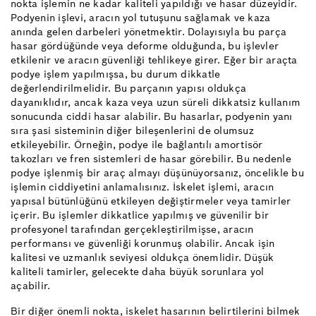
nokta işlemin ne kadar kaliteli yapıldığı ve hasar düzeyidir.
Podyenin işlevi, aracın yol tutuşunu sağlamak ve kaza
anında gelen darbeleri yönetmektir. Dolayısıyla bu parça
hasar gördüğünde veya deforme olduğunda, bu işlevler
etkilenir ve aracın güvenliği tehlikeye girer. Eğer bir araçta
podye işlem yapılmışsa, bu durum dikkatle
değerlendirilmelidir. Bu parçanın yapısı oldukça
dayanıklıdır, ancak kaza veya uzun süreli dikkatsiz kullanım
sonucunda ciddi hasar alabilir. Bu hasarlar, podyenin yanı
sıra şasi sisteminin diğer bileşenlerini de olumsuz
etkileyebilir. Örneğin, podye ile bağlantılı amortisör
takozları ve fren sistemleri de hasar görebilir. Bu nedenle
podye işlenmiş bir araç almayı düşünüyorsanız, öncelikle bu
işlemin ciddiyetini anlamalısınız. İskelet işlemi, aracın
yapısal bütünlüğünü etkileyen değiştirmeler veya tamirler
içerir. Bu işlemler dikkatlice yapılmış ve güvenilir bir
profesyonel tarafından gerçekleştirilmişse, aracın
performansı ve güvenliği korunmuş olabilir. Ancak işin
kalitesi ve uzmanlık seviyesi oldukça önemlidir. Düşük
kaliteli tamirler, gelecekte daha büyük sorunlara yol
açabilir.
Bir diğer önemli nokta, iskelet hasarının belirtilerini bilmek