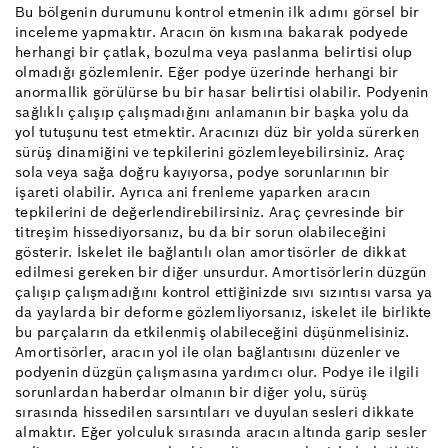
Bu bölgenin durumunu kontrol etmenin ilk adımı görsel bir
inceleme yapmaktır. Aracın ön kısmına bakarak podyede
herhangi bir çatlak, bozulma veya paslanma belirtisi olup
olmadığı gözlemlenir. Eğer podye üzerinde herhangi bir
anormallik görülürse bu bir hasar belirtisi olabilir. Podyenin
sağlıklı çalışıp çalışmadığını anlamanın bir başka yolu da
yol tutuşunu test etmektir. Aracınızı düz bir yolda sürerken
sürüş dinamiğini ve tepkilerini gözlemleyebilirsiniz. Araç
sola veya sağa doğru kayıyorsa, podye sorunlarının bir
işareti olabilir. Ayrıca ani frenleme yaparken aracın
tepkilerini de değerlendirebilirsiniz. Araç çevresinde bir
titreşim hissediyorsanız, bu da bir sorun olabileceğini
gösterir. İskelet ile bağlantılı olan amortisörler de dikkat
edilmesi gereken bir diğer unsurdur. Amortisörlerin düzgün
çalışıp çalışmadığını kontrol ettiğinizde sıvı sızıntısı varsa ya
da yaylarda bir deforme gözlemliyorsanız, iskelet ile birlikte
bu parçaların da etkilenmiş olabileceğini düşünmelisiniz.
Amortisörler, aracın yol ile olan bağlantısını düzenler ve
podyenin düzgün çalışmasına yardımcı olur. Podye ile ilgili
sorunlardan haberdar olmanın bir diğer yolu, sürüş
sırasında hissedilen sarsıntıları ve duyulan sesleri dikkate
almaktır. Eğer yolculuk sırasında aracın altında garip sesler