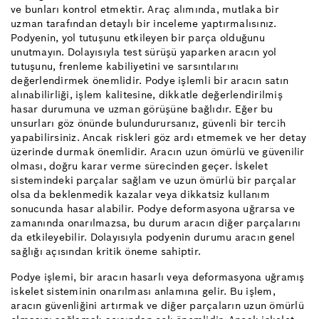
ve bunları kontrol etmektir. Araç alımında, mutlaka bir
uzman tarafından detaylı bir inceleme yaptırmalısınız.
Podyenin, yol tutuşunu etkileyen bir parça olduğunu
unutmayın. Dolayısıyla test sürüşü yaparken aracın yol
tutuşunu, frenleme kabiliyetini ve sarsıntılarını
değerlendirmek önemlidir. Podye işlemli bir aracın satın
alınabilirliği, işlem kalitesine, dikkatle değerlendirilmiş
hasar durumuna ve uzman görüşüne bağlıdır. Eğer bu
unsurları göz önünde bulundurursanız, güvenli bir tercih
yapabilirsiniz. Ancak riskleri göz ardı etmemek ve her detay
üzerinde durmak önemlidir. Aracın uzun ömürlü ve güvenilir
olması, doğru karar verme sürecinden geçer. İskelet
sistemindeki parçalar sağlam ve uzun ömürlü bir parçalar
olsa da beklenmedik kazalar veya dikkatsiz kullanım
sonucunda hasar alabilir. Podye deformasyona uğrarsa ve
zamanında onarılmazsa, bu durum aracın diğer parçalarını
da etkileyebilir. Dolayısıyla podyenin durumu aracın genel
sağlığı açısından kritik öneme sahiptir.
Podye işlemi, bir aracın hasarlı veya deformasyona uğramış
iskelet sisteminin onarılması anlamına gelir. Bu işlem,
aracın güvenliğini artırmak ve diğer parçaların uzun ömürlü