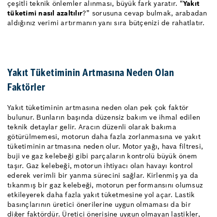
çeşitli teknik önlemler alınması, büyük fark yaratır. “
Yakıt
tüketimi nasıl azaltılır
?” sorusuna cevap bulmak, arabadan
aldığınız verimi artırmanın yanı sıra bütçenizi de rahatlatır.
Yakıt Tüketiminin Artmasına Neden Olan
Faktörler
Yakıt tüketiminin artmasına neden olan pek çok faktör
bulunur. Bunların başında düzensiz bakım ve ihmal edilen
teknik detaylar gelir. Aracın düzenli olarak bakıma
götürülmemesi, motorun daha fazla zorlanmasına ve yakıt
tüketiminin artmasına neden olur. Motor yağı, hava filtresi,
buji ve gaz kelebeği gibi parçaların kontrolü büyük önem
taşır. Gaz kelebeği, motorun ihtiyacı olan havayı kontrol
ederek verimli bir yanma sürecini sağlar. Kirlenmiş ya da
tıkanmış bir gaz kelebeği, motorun performansını olumsuz
etkileyerek daha fazla yakıt tüketmesine yol açar. Lastik
basınçlarının üretici önerilerine uygun olmaması da bir
diğer faktördür. Üretici önerisine uygun olmayan lastikler,