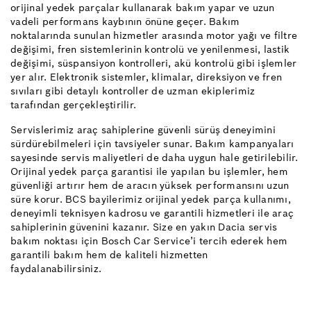
orijinal yedek parçalar kullanarak bakım yapar ve uzun
vadeli performans kaybının önüne geçer. Bakım
noktalarında sunulan hizmetler arasında motor yağı ve filtre
değişimi, fren sistemlerinin kontrolü ve yenilenmesi, lastik
değişimi, süspansiyon kontrolleri, akü kontrolü gibi işlemler
yer alır. Elektronik sistemler, klimalar, direksiyon ve fren
sıvıları gibi detaylı kontroller de uzman ekiplerimiz
tarafından gerçekleştirilir.
Servislerimiz araç sahiplerine güvenli sürüş deneyimini
sürdürebilmeleri için tavsiyeler sunar. Bakım kampanyaları
sayesinde servis maliyetleri de daha uygun hale getirilebilir.
Orijinal yedek parça garantisi ile yapılan bu işlemler, hem
güvenliği artırır hem de aracın yüksek performansını uzun
süre korur. BCS bayilerimiz orijinal yedek parça kullanımı,
deneyimli teknisyen kadrosu ve garantili hizmetleri ile araç
sahiplerinin güvenini kazanır. Size en yakın Dacia servis
bakım noktası için Bosch Car Service’i tercih ederek hem
garantili bakım hem de kaliteli hizmetten
faydalanabilirsiniz.