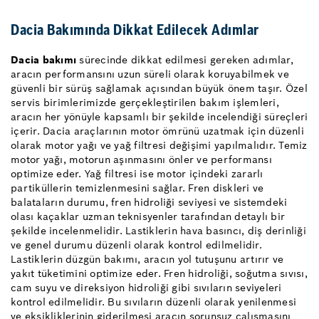
Dacia Bakımında Dikkat Edilecek Adımlar
Dacia bakımı
sürecinde dikkat edilmesi gereken adımlar,
aracın performansını uzun süreli olarak koruyabilmek ve
güvenli bir sürüş sağlamak açısından büyük önem taşır. Özel
servis birimlerimizde gerçekleştirilen bakım işlemleri,
aracın her yönüyle kapsamlı bir şekilde incelendiği süreçleri
içerir. Dacia araçlarının motor ömrünü uzatmak için düzenli
olarak motor yağı ve yağ filtresi değişimi yapılmalıdır. Temiz
motor yağı, motorun aşınmasını önler ve performansı
optimize eder. Yağ filtresi ise motor içindeki zararlı
partiküllerin temizlenmesini sağlar. Fren diskleri ve
balataların durumu, fren hidroliği seviyesi ve sistemdeki
olası kaçaklar uzman teknisyenler tarafından detaylı bir
şekilde incelenmelidir. Lastiklerin hava basıncı, diş derinliği
ve genel durumu düzenli olarak kontrol edilmelidir.
Lastiklerin düzgün bakımı, aracın yol tutuşunu artırır ve
yakıt tüketimini optimize eder. Fren hidroliği, soğutma sıvısı,
cam suyu ve direksiyon hidroliği gibi sıvıların seviyeleri
kontrol edilmelidir. Bu sıvıların düzenli olarak yenilenmesi
ve eksikliklerinin giderilmesi aracın sorunsuz çalışmasını