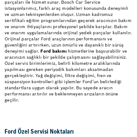
parçaları ile hizmet sunar. Bosch Car Service
istasyonlarımız, farklı araç modelleri konusunda deneyimli
ve uzman teknisyenlerden oluşur. Uzman kadromuz
sertifikalı eğitim programlarından geçerek aracınızın bakım
ve onarım ihtiyaçlarını profesyonel şekilde karşılar. Bakım
ve onarım uygulamalarında orijinal yedek parçalar kullanılır.
Orijinal parçalar Ford araçlarının performansını ve
güvenliğini artırırken, uzun ömürlü ve dayanıklı bir sürüş
deneyimi sağlar.
Ford bakımı
hizmetlerine başvurabilir ve
aracınızın sağlıklı bir şekilde çalışmasını sağlayabilirsiniz.
Özel servis birimlerimiz, belirli kilometre aralıklarında
yapılması gereken periyodik bakımları aksatmadan
gerçekleştirir. Yağ değişimi, filtre değişimi, fren ve
süspansiyon kontrolleri gibi işlemler Ford’un belirlediği
standartlara uygun olarak yapılır. Bu sayede aracın
performansı artırılır ve beklenmeyen arızaların önüne
geçilir.
Ford Özel Servisi Noktaları