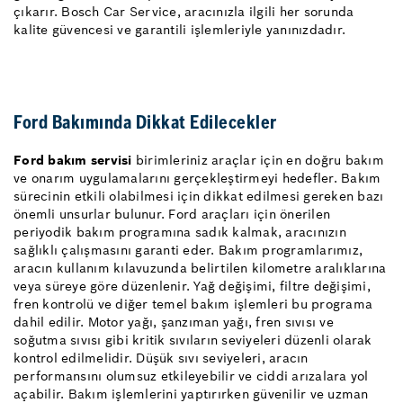
çıkarır. Bosch Car Service, aracınızla ilgili her sorunda
kalite güvencesi ve garantili işlemleriyle yanınızdadır.
Ford Bakımında Dikkat Edilecekler
Ford bakım servisi
birimleriniz araçlar için en doğru bakım
ve onarım uygulamalarını gerçekleştirmeyi hedefler. Bakım
sürecinin etkili olabilmesi için dikkat edilmesi gereken bazı
önemli unsurlar bulunur. Ford araçları için önerilen
periyodik bakım programına sadık kalmak, aracınızın
sağlıklı çalışmasını garanti eder. Bakım programlarımız,
aracın kullanım kılavuzunda belirtilen kilometre aralıklarına
veya süreye göre düzenlenir. Yağ değişimi, filtre değişimi,
fren kontrolü ve diğer temel bakım işlemleri bu programa
dahil edilir. Motor yağı, şanzıman yağı, fren sıvısı ve
soğutma sıvısı gibi kritik sıvıların seviyeleri düzenli olarak
kontrol edilmelidir. Düşük sıvı seviyeleri, aracın
performansını olumsuz etkileyebilir ve ciddi arızalara yol
açabilir. Bakım işlemlerini yaptırırken güvenilir ve uzman