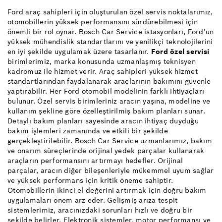
Ford araç sahipleri için oluşturulan özel servis noktalarımız,
otomobillerin yüksek performansını sürdürebilmesi için
önemli bir rol oynar. Bosch Car Service istasyonları, Ford’un
yüksek mühendislik standartlarını ve yenilikçi teknolojilerini
en iyi şekilde uygulamak üzere tasarlanır.
Ford özel servisi
birimlerimiz, marka konusunda uzmanlaşmış teknisyen
kadromuz ile hizmet verir. Araç sahipleri yüksek hizmet
standartlarından faydalanarak araçlarının bakımını güvenle
yaptırabilir. Her Ford otomobil modelinin farklı ihtiyaçları
bulunur. Özel servis birimleriniz aracın yaşına, modeline ve
kullanım şekline göre özelleştirilmiş bakım planları sunar.
Detaylı bakım planları sayesinde aracın ihtiyaç duyduğu
bakım işlemleri zamanında ve etkili bir şekilde
gerçekleştirilebilir. Bosch Car Service uzmanlarımız, bakım
ve onarım süreçlerinde orijinal yedek parçalar kullanarak
araçların performansını artırmayı hedefler. Orijinal
parçalar, aracın diğer bileşenleriyle mükemmel uyum sağlar
ve yüksek performans için kritik öneme sahiptir.
Otomobillerin ikinci el değerini artırmak için doğru bakım
uygulamaları önem arz eder. Gelişmiş arıza tespit
sistemlerimiz, aracınızdaki sorunları hızlı ve doğru bir
şekilde belirler. Elektronik sistemler, motor performansı ve