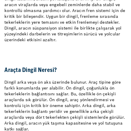
aracın virajlarda veya engebeli zeminlerde daha stabil ve
kontrollü olmasına yardımcı olur. Aracın fren sistemi için de
kritik bir bileşendir. Uygun bir dingil, frenleme sırasında
tekerleklerin yere temasını ve etkin frenlemeyi destekler.
Dingil, aracın süspansiyon sistemi ile birlikte çalışarak yol
yüzeyindeki darbelerin ve titreşimlerin sürücü ve yolcular
üzerindeki etkisini azaltır.
Araçta Dingil Neresi?
Dingil arka veya ön aks üzerinde bulunur. Araç tipine göre
farklı konumlarda yer alabilir. Ön dingil, çoğunlukla ön
tekerleklerin bağlantısını sağlar. Bu, özellikle ön çekişli
araçlarda sık görülür. Ön dingil, araç yönlendirmesi ve
kontrolü için kritik bir öneme sahiptir. Arka dingil, arka
tekerleklerin bağlantı yeridir ve genellikle arka çekişli
araçlarda veya dört tekerlekten çekişli sistemlerde görülür.
Arka dingil, aracın yük taşıma kapasitesine ve yol tutuşuna
katkı sağlar.