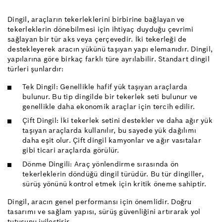
Dingil, araçların tekerleklerini birbirine bağlayan ve
tekerleklerin dönebilmesi için ihtiyaç duyduğu çevrimi
sağlayan bir tür aks veya çerçevedir. İki tekerleği de
destekleyerek aracın yükünü taşıyan yapı elemanıdır. Dingil,
yapılarına göre birkaç farklı türe ayrılabilir. Standart dingil
türleri şunlardır:
Tek Dingil: Genellikle hafif yük taşıyan araçlarda
bulunur. Bu tip dingilde bir tekerlek seti bulunur ve
genellikle daha ekonomik araçlar için tercih edilir.
Çift Dingil: İki tekerlek setini destekler ve daha ağır yük
taşıyan araçlarda kullanılır, bu sayede yük dağılımı
daha eşit olur. Çift dingil kamyonlar ve ağır vasıtalar
gibi ticari araçlarda görülür.
Dönme Dingili: Araç yönlendirme sırasında ön
tekerleklerin döndüğü dingil türüdür. Bu tür dingiller,
sürüş yönünü kontrol etmek için kritik öneme sahiptir.
Dingil, aracın genel performansı için önemlidir. Doğru
tasarımı ve sağlam yapısı, sürüş güvenliğini artırarak yol
tutuşunu iyileştirir.