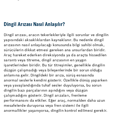
Dingil Arızası Nasıl Anlaşılır?
Dingil arızası, aracın tekerlekleriyle ilgili sorunlar ve dingilin
yapısındaki aksaklıklardan kaynaklanır. Bu nedenle dingil
arızasının nasıl anlaşılacağı konusunda bilgi sahibi olmak,
sürücülerin dikkat etmesi gereken ana unsurlardan biridir.
Araç hareket ederken direksiyonda ya da araçta hissedilen
sarsıntı veya titreme, dingil arızasının en yaygın
işaretlerinden biridir. Bu tür titreşimler, genellikle dingilin
düzgün çalışmadığı veya bileşenlerinde bir sorun olduğu
anlamına gelir. Dingildeki bir arıza, sürüş esnasında
anormal seslerle kendini gösterir. Özellikle dönüş yaparken
veya yavaşlandığında tuhaf sesler duyuluyorsa, bu sorun
dingilin bazı parçalarının aşındığını veya düzgün
çalışmadığını gösterir. Dingil arızaları, frenleme
performansını da etkiler. Eğer araç, normalden daha uzun
mesafelerde duruyorsa veya fren sistemi ile ilgili
anormallikler yaşanıyorsa, dingilin kontrol edilmesi gerekir.