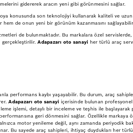
elerini gidererek aracın yeni gibi görünmesini sağlar.
 boya konusunda son teknolojiyi kullanarak kaliteli ve uz
lir hem de onun yeni bir görünüm kazanmasını sağlayabilir
metleri de bulunmaktadır. Bu markalara özel servislerde, 
gerçekleştirilir.
Adapazarı oto sanayi
her türlü araç serv
la performans kaybı yaşayabilir. Bu durum, araç sahipleri 
rer.
Adapazarı oto sanayi
içerisinde bulunan profesyonel
e işlemi, detaylı bir inceleme ve teşhis ile başlayarak 
performansına geri dönmesini sağlar. Özellikle markaya öz
 yalnızca motor yenileme değil, aynı zamanda periyodik b
ar. Bu sayede araç sahipleri, ihtiyaç duydukları her türlü 