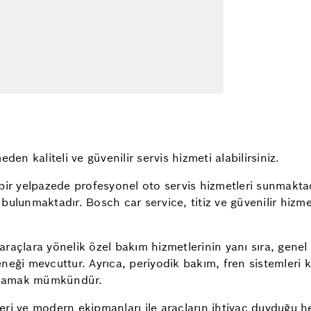
 kaliteli ve güvenilir servis hizmeti alabilirsiniz.
 bir yelpazede profesyonel oto servis hizmetleri sunmakta
ulunmaktadır. Bosch car service, titiz ve güvenilir hizmet 
 araçlara yönelik özel bakım hizmetlerinin yanı sıra, genel
çeneği mevcuttur. Ayrıca, periyodik bakım, fren sistemleri 
ağlamak mümkündür.
ri ve modern ekipmanları ile araçların ihtiyaç duyduğu he