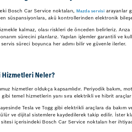
deki Bosch Car Service noktaları,
arayanlar gi
Mazda servisi
nden süspansiyonlara, akü kontrollerinden elektronik bileş
ekle kalmaz, olası riskleri de önceden belirleriz. Arıza te
onarım sürecini planlarız. Yapılan işlemler garantili ve ku
 servis süreci boyunca her adımı bilir ve güvenle ilerler.
i Hizmetleri Neler?
z hizmetler oldukça kapsamlıdır. Periyodik bakım, motor 
 gibi temel hizmetlerin yanı sıra elektrikli ve hibrit araçla
z sayesinde Tesla ve Togg gibi elektrikli araçlara da bakım 
r ve dijital sistemlere kaydedilerek takip edilir. İster klas
itesi içerisindeki Bosch Car Service noktaları her ihtiyac