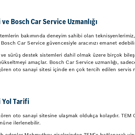
i ve Bosch Car Service Uzmanlığı
temlerin bakımında deneyim sahibi olan teknisyenlerimiz, ö
 Bosch Car Service güvencesiyle aracınızı emanet edebilir
ve sürüş destek sistemleri dahil olmak üzere birçok bileşe
 yükseltmeyi amaçlar. Bosch Car Service uzmanlığı, sadece
ören oto sanayi sitesi içinde en çok tercih edilen servis no
Yol Tarifi
ören oto sanayi sitesine ulaşmak oldukça kolaydır. TEM Ot
nüne ilerlenebilir.
cih edenler Mahmutbey gişelerinden TEM’e bağlanarak yine 