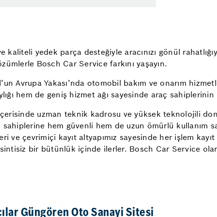
e kaliteli yedek parça desteğiyle aracınızı gönül rahatlığıy
özümlerle Bosch Car Service farkını yaşayın.
ul’un Avrupa Yakası’nda otomobil bakım ve onarım hizmetl
lığı hem de geniş hizmet ağı sayesinde araç sahiplerinin il
 içerisinde uzman teknik kadrosu ve yüksek teknolojili do
 sahiplerine hem güvenli hem de uzun ömürlü kullanım sağl
leri ve çevrimiçi kayıt altyapımız sayesinde her işlem kayıt 
sintisiz bir bütünlük içinde ilerler. Bosch Car Service ol
ılar Güngören Oto Sanayi Sitesi