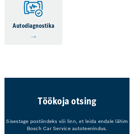
Autodiagnostika
Töökoja otsing
Sisestage postiindeks või linn, et leida endale lähim
Bosch Car Service autoteenindus.