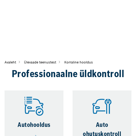
Avaleht
Ülevaade teenustest
Korraline hooldus
Professionaalne üldkontroll
Autohooldus
Auto
ohutuskontroll