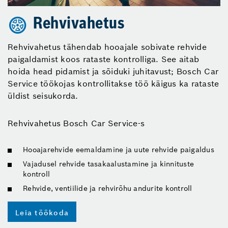
Rehvivahetus
Rehvivahetus tähendab hooajale sobivate rehvide
paigaldamist koos rataste kontrolliga. See aitab
hoida head pidamist ja sõiduki juhitavust; Bosch Car
Service töökojas kontrollitakse töö käigus ka rataste
üldist seisukorda.
Rehvivahetus Bosch Car Service-s
Hooajarehvide eemaldamine ja uute rehvide paigaldus
Vajadusel rehvide tasakaalustamine ja kinnituste
kontroll
Rehvide, ventiilide ja rehvirõhu andurite kontroll
Leia töökoda