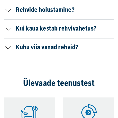
Rehvide hoiustamine?
Kui kaua kestab rehvivahetus?
Kuhu viia vanad rehvid?
Ülevaade teenustest