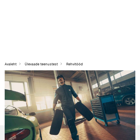
Avaleht
Ülevaade teenustest
Rehvitööd