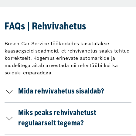
FAQs | Rehvivahetus
Bosch Car Service töökodades kasutatakse
kaasaegseid seadmeid, et rehvivahetus saaks tehtud
korrektselt. Kogemus erinevate automarkide ja
mudelitega aitab arvestada nii rehvitüübi kui ka
sõiduki eripäradega.
Mida rehvivahetus sisaldab?
Miks peaks rehvivahetust
regulaarselt tegema?