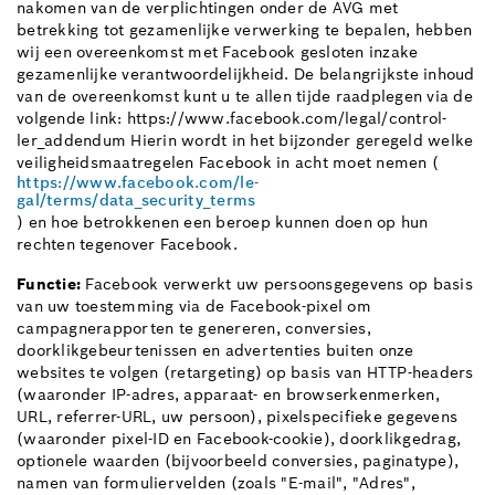
nakomen van de verplichtingen onder de AVG met
betrekking tot gezamenlijke verwerking te bepalen, hebben
wij een overeenkomst met Facebook gesloten inzake
gezamenlijke verantwoordelijkheid. De belangrijkste inhoud
van de overeenkomst kunt u te allen tijde raadplegen via de
volgende link: https://www.facebook.com/legal/control-
ler_addendum Hierin wordt in het bijzonder geregeld welke
veiligheidsmaatregelen Facebook in acht moet nemen (
https://www.facebook.com/le-
gal/terms/data_security_terms
) en hoe betrokkenen een beroep kunnen doen op hun
rechten tegenover Facebook.
Functie:
Facebook verwerkt uw persoonsgegevens op basis
van uw toestemming via de Facebook-pixel om
campagnerapporten te genereren, conversies,
doorklikgebeurtenissen en advertenties buiten onze
websites te volgen (retargeting) op basis van HTTP-headers
(waaronder IP-adres, apparaat- en browserkenmerken,
URL, referrer-URL, uw persoon), pixelspecifieke gegevens
(waaronder pixel-ID en Facebook-cookie), doorklikgedrag,
optionele waarden (bijvoorbeeld conversies, paginatype),
namen van formuliervelden (zoals "E-mail", "Adres",