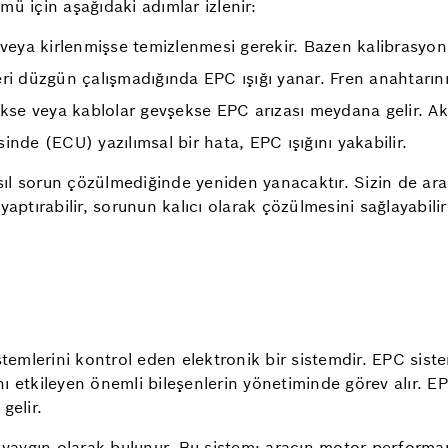
ümü için aşağıdaki adımlar izlenir:
 veya kirlenmişse temizlenmesi gerekir. Bazen kalibrasyon h
ri düzgün çalışmadığında EPC ışığı yanar. Fren anahtarının
ükse veya kablolar gevşekse EPC arızası meydana gelir. Akü
nde (ECU) yazılımsal bir hata, EPC ışığını yakabilir.
asıl sorun çözülmediğinde yeniden yanacaktır. Sizin de ara
aptırabilir, sorunun kalıcı olarak çözülmesini sağlayabilir
mlerini kontrol eden elektronik bir sistemdir. EPC sistem
 etkileyen önemli bileşenlerin yönetiminde görev alır. EP
gelir.
a yaygın olarak bulunur. Bu sistem; aracın motor performa