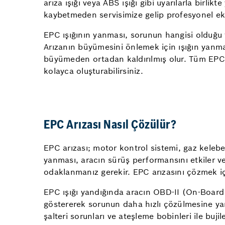
arıza ışığı veya ABS ışığı gibi uyarılarla birli
kaybetmeden servisimize gelip profesyonel ek
EPC ışığının yanması, sorunun hangisi olduğu 
Arızanın büyümesini önlemek için ışığın yanma 
büyümeden ortadan kaldırılmış olur. Tüm EPC o
kolayca oluşturabilirsiniz.
EPC Arızası Nasıl Çözülür?
EPC arızası; motor kontrol sistemi, gaz kelebe
yanması, aracın sürüş performansını etkiler 
odaklanmanız gerekir. EPC arızasını çözmek içi
EPC ışığı yandığında aracın OBD-II (On-Board 
göstererek sorunun daha hızlı çözülmesine yard
şalteri sorunları ve ateşleme bobinleri ile buj