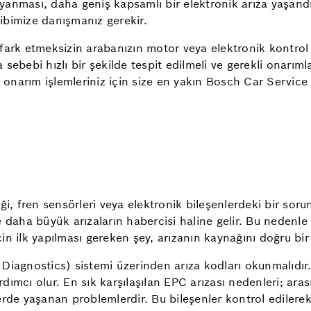
kte yanması, daha geniş kapsamlı bir elektronik arıza yaşand
ibimize danışmanız gerekir.
fark etmeksizin arabanızın motor veya elektronik kontrol 
sebebi hızlı bir şekilde tespit edilmeli ve gerekli onarım
narım işlemleriniz için size en yakın Bosch Car Service 
ği, fren sensörleri veya elektronik bileşenlerdeki bir soru
ve daha büyük arızaların habercisi haline gelir. Bu ned
n ilk yapılması gereken şey, arızanın kaynağını doğru bir 
Diagnostics) sistemi üzerinden arıza kodları okunmalıdır
ımcı olur. En sık karşılaşılan EPC arızası nedenleri; arası
ilerde yaşanan problemlerdir. Bu bileşenler kontrol ediler