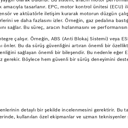
 amacıyla tasarlanır. EPC, motor kontrol ünitesi (ECU) il
 sensör ve aktüatörle iletişim kurarak motorun düzgün çalış
erini ve daha fazlasını izler. Örneğin, gaz pedalına bast
nı sağlar. Bu süreç, aracın hızlanmasını ve performansını 
tegre çalışır. Örneğin, ABS (Anti Blokaj Sistemi) veya ESP 
ı önler. Bu da sürüş güvenliğini artıran önemli bir özelli
enliğini sağlayan önemli bir bileşendir. Bu nedenle eğer 
niz gerekir. Böylece hem güvenli bir sürüş deneyimini de
nlerinin detaylı bir şekilde incelenmesini gerektirir. Bu t
rinde, kullanılan özel ekipmanlar ve uzman teknisyenler 