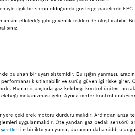
miyle ilgili bir sorun olduğunda gösterge panelinde EPC 
nsını etkilediği gibi güvenlik riskleri de oluşturabilir. Bu
lısınız.
de bulunan bir uyarı sistemidir. Bu ışığın yanması, aracı
performansı kısıtlanabilir ve sürüş güvenliği riske girer. 
r. Bunların başında gaz kelebeği kontrol ünitesi arızaları,
az kelebeği mekanizması gelir. Ayrıca motor kontrol ünitesi
ir yere çekilerek motoru durdurulmalıdır. Ardından arıza t
 işlemleri uygulanmalıdır. Öte yandan gaz pedalı sensörü 
ile birlikte yanıyorsa, durumun daha ciddi olduğ
işaretleri