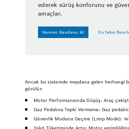
ederek sürüş konforunu ve güven
amaçlar.
Hemen Randevu Al
En Yakın Bosch
Ancak bu sistemde meydana gelen herhangi bir
görülür:
Motor Performansında Düşüş: Araç çekişte
Gaz Pedalına Tepki Vermeme: Gaz pedalının
Güvenlik Moduna Geçme (Limp Mode): Araç be
Yakıt Tüketiminde Artış: Motor verimliliğin