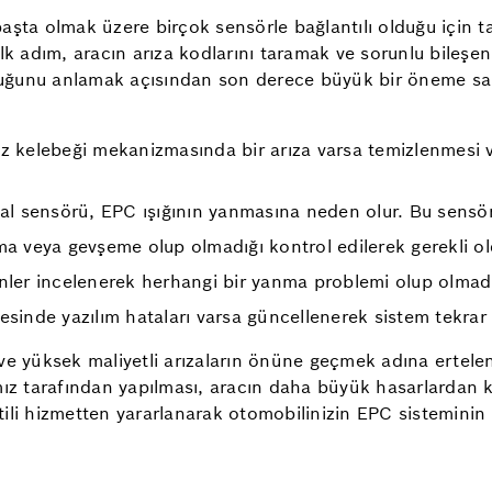
şta olmak üzere birçok sensörle bağlantılı olduğu için ta
k adım, aracın arıza kodlarını taramak ve sorunlu bileşeni 
lduğunu anlamak açısından son derece büyük bir öneme sahi
z kelebeği mekanizmasında bir arıza varsa temizlenmesi ve
al sensörü, EPC ışığının yanmasına neden olur. Bu sensör, k
ma veya gevşeme olup olmadığı kontrol edilerek gerekli oldu
nler incelenerek herhangi bir yanma problemi olup olmadığ
sinde yazılım hataları varsa güncellenerek sistem tekrar çal
ve yüksek maliyetli arızaların önüne geçmek adına ertelen
larımız tarafından yapılması, aracın daha büyük hasarlard
li hizmetten yararlanarak otomobilinizin EPC sisteminin s