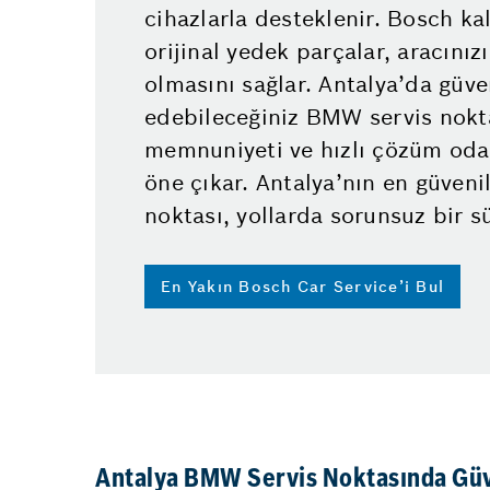
cihazlarla desteklenir. Bosch ka
orijinal yedek parçalar, aracını
olmasını sağlar. Antalya’da güve
edebileceğiniz BMW servis nokt
memnuniyeti ve hızlı çözüm odak
öne çıkar. Antalya’nın en güveni
noktası, yollarda sorunsuz bir s
En Yakın Bosch Car Service’i Bul
Antalya BMW Servis Noktasında Güv