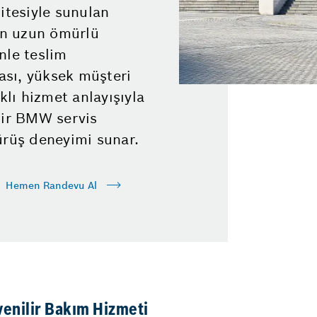
litesiyle sunulan
zın uzun ömürlü
nle teslim
ası, yüksek müşteri
lı hizmet anlayışıyla
lir BMW servis
ürüş deneyimi sunar.
Hemen Randevu Al
enilir Bakım Hizmeti