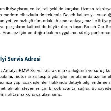
 ihtiyaçlarını en kaliteli şekilde karşılar. Uzman teknisy
arı modern cihazlarla desteklenir. Bosch kalitesiyle sundu
yeti ve hızlı çözüm odaklı hizmet anlayışımız ile ihtiyaç
e parçaların kalitesi de büyük önem taşır. Bosch Car Ser
lir. Aracınız için en doğru bakım uygulanır, sürüş performa
İyi Servis Adresi
ister. Antalya BMW Servisi olarak marka değerini ve sürüş
akımı, motor arıza tespiti gibi işlemler alanında uzman ek
 Aracınıza yapılacak işlemler hakkında detaylı bilgilendirme 
eti almak isteyenler için birçok avantaj sağlar. Bu say
vis noktasına kolayca ulaşırsınız.