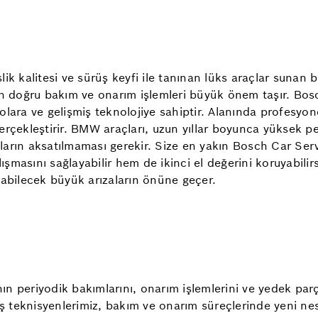
kalitesi ve sürüş keyfi ile tanınan lüks araçlar sunan bi
çin doğru bakım ve onarım işlemleri büyük önem taşır. Bo
lara ve gelişmiş teknolojiye sahiptir. Alanında profesyone
erçekleştirir. BMW araçları, uzun yıllar boyunca yüksek p
ların aksatılmaması gerekir. Size en yakın Bosch Car Ser
lışmasını sağlayabilir hem de ikinci el değerini koruyabilir
şabilecek büyük arızaların önüne geçer.
n periyodik bakımlarını, onarım işlemlerini ve yedek parç
ış teknisyenlerimiz, bakım ve onarım süreçlerinde yeni nesi