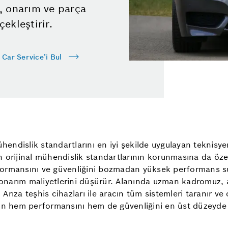
, onarım ve parça
ekleştirir.
 Car Service’i Bul
ühendislik standartlarını en iyi şekilde uygulayan teknisye
cın orijinal mühendislik standartlarının korunmasına da öz
erformansını ve güvenliğini bozmadan yüksek performans su
narım maliyetlerini düşürür. Alanında uzman kadromuz, ar
 Arıza teşhis cihazları ile aracın tüm sistemleri taranır ve 
zın hem performansını hem de güvenliğini en üst düzeyde 