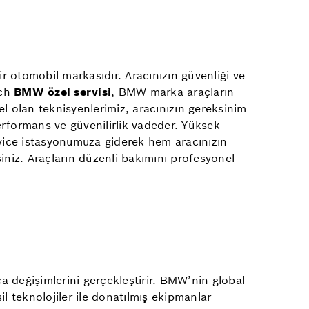
r otomobil markasıdır. Aracınızın güvenliği ve
sch
BMW özel servisi
, BMW marka araçların
l olan teknisyenlerimiz, aracınızın gereksinim
erformans ve güvenilirlik vadeder. Yüksek
vice istasyonumuza giderek hem aracınızın
siniz. Araçların düzenli bakımını profesyonel
a değişimlerini gerçekleştirir. BMW’nin global
l teknolojiler ile donatılmış ekipmanlar