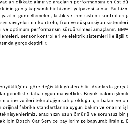
htiyaçları dikkate alınır ve araçların performansını en ü
ak için geniş kapsamlı bir hizmet yelpazesi sunar. Bu hiz
azılım güncellemeleri, lastik ve fren sistemi kontrolleri gi
 sıvı seviyelerinin kontrolü, fren ve süspansiyon sistemler
ı ve optimum performansın sürdürülmesi amaçlanır. BMW ar
lemeleri, sensör kontrolleri ve elektrik sistemleri ile ilgil
sında gerçekleştirilir.
büyüklüğüne göre değişiklik gösterebilir. Araçlarda gerçek
ar genellikle daha uygun maliyetlidir. Büyük bakım işlemle
mlerine ve ileri teknolojiye sahip olduğu için bakım ve on
 orijinal fabrika standartlarına uygun bakım ve onarım işle
lı teknisyenlerimiz, aracınızın uzun ömürlü ve sorunsuz bir 
ak için Bosch Car Service bayilerimize başvurabilirsiniz.