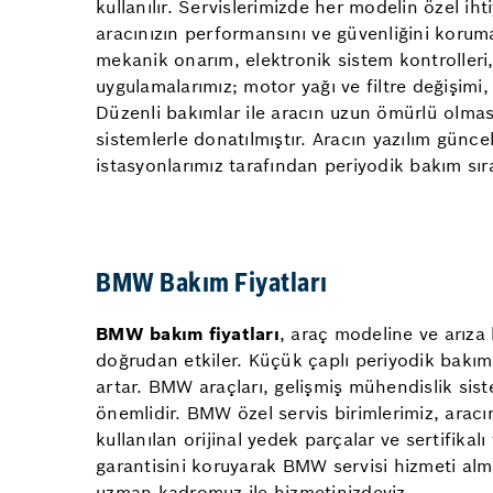
kullanılır. Servislerimizde her modelin özel i
aracınızın performansını ve güvenliğini korum
mekanik onarım, elektronik sistem kontrolleri, y
uygulamalarımız; motor yağı ve filtre değişimi,
Düzenli bakımlar ile aracın uzun ömürlü olmas
sistemlerle donatılmıştır. Aracın yazılım güncel
istasyonlarımız tarafından periyodik bakım sıra
BMW Bakım Fiyatları
BMW bakım fiyatları
, araç modeline ve arıza 
doğrudan etkiler. Küçük çaplı periyodik bakıml
artar. BMW araçları, gelişmiş mühendislik siste
önemlidir. BMW özel servis birimlerimiz, aracın
kullanılan orijinal yedek parçalar ve sertifika
garantisini koruyarak BMW servisi hizmeti alm
uzman kadromuz ile hizmetinizdeyiz.