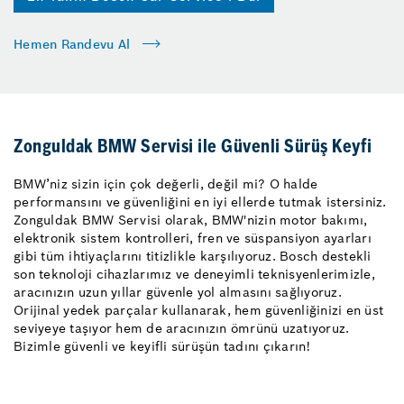
Hemen Randevu Al
Zonguldak BMW Servisi ile Güvenli Sürüş Keyfi
BMW’niz sizin için çok değerli, değil mi? O halde
performansını ve güvenliğini en iyi ellerde tutmak istersiniz.
Zonguldak BMW Servisi olarak, BMW'nizin motor bakımı,
elektronik sistem kontrolleri, fren ve süspansiyon ayarları
gibi tüm ihtiyaçlarını titizlikle karşılıyoruz. Bosch destekli
son teknoloji cihazlarımız ve deneyimli teknisyenlerimizle,
aracınızın uzun yıllar güvenle yol almasını sağlıyoruz.
Orijinal yedek parçalar kullanarak, hem güvenliğinizi en üst
seviyeye taşıyor hem de aracınızın ömrünü uzatıyoruz.
Bizimle güvenli ve keyifli sürüşün tadını çıkarın!