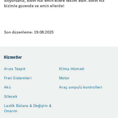
istiyorsanız, BMW'nizi emin ellere teslim edin. BMW’niz
bizimle güvende ve emin ellerde!
Son düzenleme: 19.08.2025
Hizmetler
Arıza Tespit
Klima Hizmeti
Fren Sistemleri
Motor
Akü
Araç ampulü kontrolleri
Silecek
Lastik Balans & Değişim &
Onarım