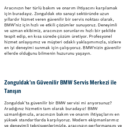
Aracınızın her türlü bakım ve onarım ihtiyacını karşılamak
için buradayız. Zonguldak oto sanayi sektöründe uzun
yıllardır hizmet veren güvenilir bir servis noktası olarak,
BMW’niz için hızlı ve etkili çözümler sunuyoruz. Deneyimli
ve uzman ekibimiz, aracınızın sorunlarını hızlı bir şekilde
tespit edip, en kısa sürede çözüm üretiyor. Profesyonel
hizmet anlayışımız ve müşteri odaklı yaklaşımımızla, sizlere
en iyi deneyimi sunmak için çalışıyoruz. BMW'nizin güvenilir
ellerde olduğunu bilmenin huzurunu yaşayın.
Zonguldak’ın Güvenilir BMW Servis Merkezi ile
Tanışın
Zonguldak’ta güvenilir bir BMW servisi mi arıyorsunuz?
Aradığınız hizmetin tam olarak buradayız! BMW
uzmanlığımızla, aracınızın bakım ve onarım ihtiyaçlarını en
yüksek standartlarda karşılıyoruz. Modern ekipmanlarımız
ve deneyimli teknisyenlerimizle, aracınızın performansını ve