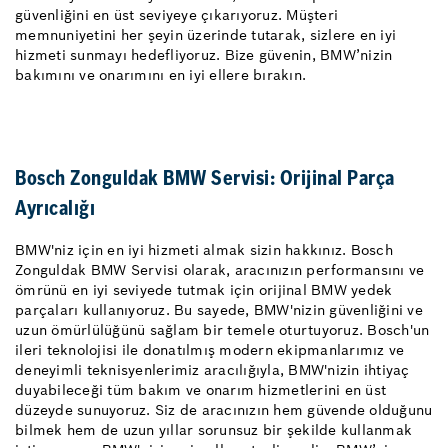
güvenliğini en üst seviyeye çıkarıyoruz. Müşteri
memnuniyetini her şeyin üzerinde tutarak, sizlere en iyi
hizmeti sunmayı hedefliyoruz. Bize güvenin, BMW’nizin
bakımını ve onarımını en iyi ellere bırakın.
Bosch Zonguldak BMW Servisi: Orijinal Parça
Ayrıcalığı
BMW'niz için en iyi hizmeti almak sizin hakkınız. Bosch
Zonguldak BMW Servisi olarak, aracınızın performansını ve
ömrünü en iyi seviyede tutmak için orijinal BMW yedek
parçaları kullanıyoruz. Bu sayede, BMW'nizin güvenliğini ve
uzun ömürlülüğünü sağlam bir temele oturtuyoruz. Bosch'un
ileri teknolojisi ile donatılmış modern ekipmanlarımız ve
deneyimli teknisyenlerimiz aracılığıyla, BMW'nizin ihtiyaç
duyabileceği tüm bakım ve onarım hizmetlerini en üst
düzeyde sunuyoruz. Siz de aracınızın hem güvende olduğunu
bilmek hem de uzun yıllar sorunsuz bir şekilde kullanmak