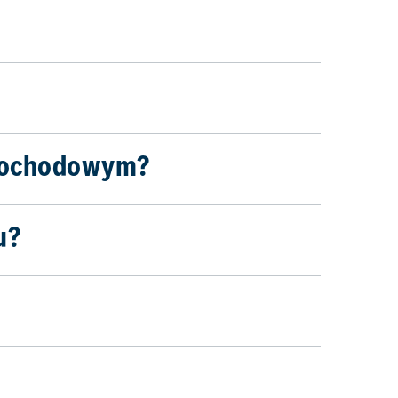
amochodowym?
u?