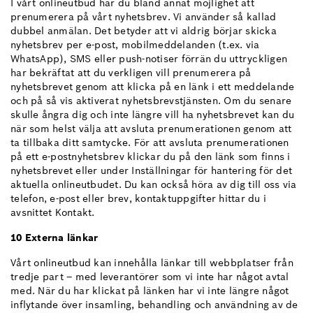
I vårt onlineutbud har du bland annat möjlighet att
prenumerera på vårt nyhetsbrev. Vi använder så kallad
dubbel anmälan. Det betyder att vi aldrig börjar skicka
nyhetsbrev per e-post, mobilmeddelanden (t.ex. via
WhatsApp), SMS eller push-notiser förrän du uttryckligen
har bekräftat att du verkligen vill prenumerera på
nyhetsbrevet genom att klicka på en länk i ett meddelande
och på så vis aktiverat nyhetsbrevstjänsten. Om du senare
skulle ångra dig och inte längre vill ha nyhetsbrevet kan du
när som helst välja att avsluta prenumerationen genom att
ta tillbaka ditt samtycke. För att avsluta prenumerationen
på ett e-postnyhetsbrev klickar du på den länk som finns i
nyhetsbrevet eller under Inställningar för hantering för det
aktuella onlineutbudet. Du kan också höra av dig till oss via
telefon, e-post eller brev, kontaktuppgifter hittar du i
avsnittet Kontakt.
10 Externa länkar
Vårt onlineutbud kan innehålla länkar till webbplatser från
tredje part – med leverantörer som vi inte har något avtal
med. När du har klickat på länken har vi inte längre något
inflytande över insamling, behandling och användning av de