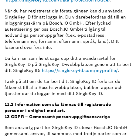
https://singlekey-id.com/data-protection-notice/
.
När du har registrerat dig första gången kan du använda
SingleKey ID för att logga in. Du vidarebefordras då till en
inloggningsskärm på Bosch.IO GmbH. Efter lyckad
autentisering ger oss Bosch.IO GmbH tillgång till
nödvändiga personuppgifter (t.ex. e-postadress,
telefonnummer, förnamn, efternamn, språk, land). Ditt
lösenord överförs inte.
Du kan när som helst säga upp ditt användaravtal för
SingleKey ID på SingleKey ID-webbplatsen genom att ta bort
ditt SingleKey ID:
https://singlekey-id.com/myprofile/
.
Tänk på att om du tar bort ditt SingleKey ID förlorar du
åtkomst till alla Boschs webbplatser, butiker, appar och
tjänster där du loggar in med ditt SingleKey ID.
11.2 Information som ska lämnas till registrerade
personer i enlighet med art.
13 GDPR – Gemensamt personuppgiftsansvariga
Som ansvarig part för SingleKey ID utövar Bosch.IO GmbH
gemensamt ansvar, tillsammans med tredje parter som är