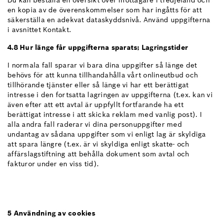
Du kan beställa en översikt över mottagare i tredjeland och
en kopia av de överenskommelser som har ingåtts för att
säkerställa en adekvat dataskyddsnivå. Använd uppgifterna
i avsnittet Kontakt.
4.8 Hur länge får uppgifterna sparats; Lagringstider
I normala fall sparar vi bara dina uppgifter så länge det
behövs för att kunna tillhandahålla vårt onlineutbud och
tillhörande tjänster eller så länge vi har ett berättigat
intresse i den fortsatta lagringen av uppgifterna (t.ex. kan vi
även efter att ett avtal är uppfyllt fortfarande ha ett
berättigat intresse i att skicka reklam med vanlig post). I
alla andra fall raderar vi dina personuppgifter med
undantag av sådana uppgifter som vi enligt lag är skyldiga
att spara längre (t.ex. är vi skyldiga enligt skatte- och
affärslagstiftning att behålla dokument som avtal och
fakturor under en viss tid).
5 Användning av cookies