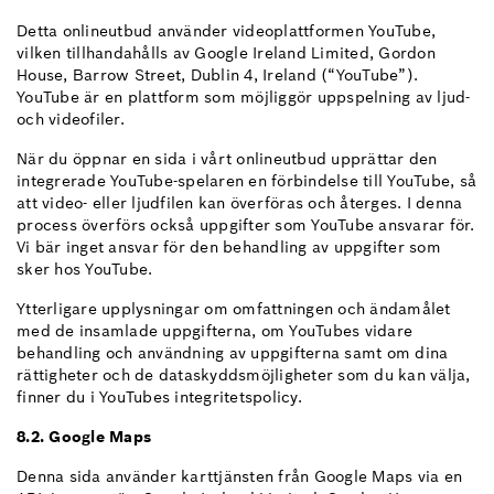
Detta onlineutbud använder videoplattformen YouTube,
vilken tillhandahålls av Google Ireland Limited, Gordon
House, Barrow Street, Dublin 4, Ireland (“YouTube”).
YouTube är en plattform som möjliggör uppspelning av ljud-
och videofiler.
När du öppnar en sida i vårt onlineutbud upprättar den
integrerade YouTube-spelaren en förbindelse till YouTube, så
att video- eller ljudfilen kan överföras och återges. I denna
process överförs också uppgifter som YouTube ansvarar för.
Vi bär inget ansvar för den behandling av uppgifter som
sker hos YouTube.
Ytterligare upplysningar om omfattningen och ändamålet
med de insamlade uppgifterna, om YouTubes vidare
behandling och användning av uppgifterna samt om dina
rättigheter och de dataskyddsmöjligheter som du kan välja,
finner du i YouTubes integritetspolicy.
8.2. Google Maps
Denna sida använder karttjänsten från Google Maps via en