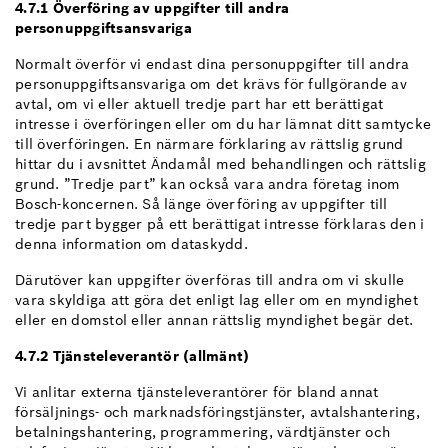
4.7.1 Överföring av uppgifter till andra
personuppgiftsansvariga
Normalt överför vi endast dina personuppgifter till andra
personuppgiftsansvariga om det krävs för fullgörande av
avtal, om vi eller aktuell tredje part har ett berättigat
intresse i överföringen eller om du har lämnat ditt samtycke
till överföringen. En närmare förklaring av rättslig grund
hittar du i avsnittet Ändamål med behandlingen och rättslig
grund. ”Tredje part” kan också vara andra företag inom
Bosch-koncernen. Så länge överföring av uppgifter till
tredje part bygger på ett berättigat intresse förklaras den i
denna information om dataskydd.
Därutöver kan uppgifter överföras till andra om vi skulle
vara skyldiga att göra det enligt lag eller om en myndighet
eller en domstol eller annan rättslig myndighet begär det.
4.7.2 Tjänsteleverantör (allmänt)
Vi anlitar externa tjänsteleverantörer för bland annat
försäljnings- och marknadsföringstjänster, avtalshantering,
betalningshantering, programmering, värdtjänster och