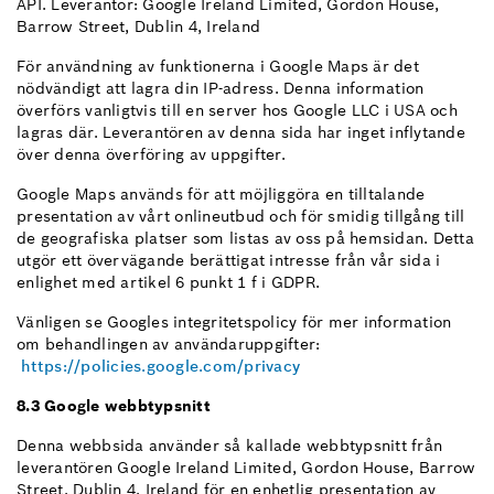
API. Leverantör: Google Ireland Limited, Gordon House,
Barrow Street, Dublin 4, Ireland
För användning av funktionerna i Google Maps är det
nödvändigt att lagra din IP-adress. Denna information
överförs vanligtvis till en server hos Google LLC i USA och
lagras där. Leverantören av denna sida har inget inflytande
över denna överföring av uppgifter.
Google Maps används för att möjliggöra en tilltalande
presentation av vårt onlineutbud och för smidig tillgång till
de geografiska platser som listas av oss på hemsidan. Detta
utgör ett övervägande berättigat intresse från vår sida i
enlighet med artikel 6 punkt 1 f i GDPR.
Vänligen se Googles integritetspolicy för mer information
om behandlingen av användaruppgifter:
https://policies.google.com/privacy
8.3 Google webbtypsnitt
Denna webbsida använder så kallade webbtypsnitt från
leverantören Google Ireland Limited, Gordon House, Barrow
Street, Dublin 4, Ireland för en enhetlig presentation av