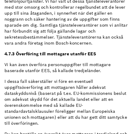
telefonjourtjänster. Vi har valt ut dessa tjänsteleverantörer
med stor omsorg och kontrollerar regelbundet att de lever
upp till sina åtaganden, i synnerhet när det gäller en
noggrann och säker hantering av de uppgifter som finns
sparade om dig. Samtliga tjänsteleverantörer som vi anlitar
har förbundit sig att följa gällande lagar och
sekretessbestämmelser. Tjänsteleverantörerna kan också
vara andra företag inom Bosch-koncernen.
4.7.3 Överföring till mottagare utanför EES
Vi kan även överföra personuppgifter till mottagare
baserade utanför EES, så kallade tredjeländer.
I dessa fall säkerställer vi före en eventuell
uppgiftsöverföring att mottagaren håller adekvat
dataskyddsnivå (baserat på t.ex. EU-kommissionens beslut
om adekvat skydd för det aktuella landet eller att en
överenskommelse med så kallade EU-
standardavtalsklausuler föreligger mellan Europeiska
unionen och mottagaren) eller att du har gett ditt samtycke
till överföringen.