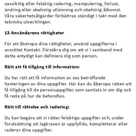
oavsiktlig eller felaktig radering, manipulering, förlust,
ändring eller obehörig utlämning och obehörig åtkomst.
Våra säkerhetsåtgärder förbättras ständigt i takt med den
tekniska utvecklingen.
13 Användarens rättigheter
För att åberopa dina rättigheter, använd uppgifterna i
avsnittet Kontakt. Försäkra dig om att vi i samband med
detta entydigt kan definiera dig som person.
Rätt att få tillgång till information:
Du har rätt att få information av oss beträffande
hanteringen av dina uppgifter. Här kan du åberopa rätten att
få tillgång till de personuppgifter som samlats in om dig och
få reda på hur de behandlas.
Rätt till rättelse och radering:
Du kan begära att vi rättar felaktiga uppgifter och, under
förutsättning att lagkraven är uppfyllda, kompletterar eller
raderar dina uppgifter.