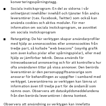
konverteringsspårningstagg.
Sociala insticksprogram: En del av sidorna i vår
onlinetjänst innehåller innehåll och tjänster från andra
leverantörer (t.ex. Facebook, Twitter) som också kan
använda cookies och aktiva moduler. För mer
information om sociala insticksprogram, se avsnittet
om sociala insticksprogram
Retargeting: De här verktygen skapar användarprofiler
med hjälp av annonscookies eller annonscookies från
tredje part, så kallade ”web beacons” (osynlig grafik
som även kallas pixlar eller spårningspixlar), eller med
hjälp av jämförbar teknik. Dessa används för
intressebaserad annonsering och för att kontrollera hur
ofta användaren tittar på vissa annonser. Den berörda
leverantören är den personuppgiftsansvarige som
ansvarar för behandlingen av uppgifter i samband med
verktyget. Leverantörerna av verktygen kan lämna ut
information även till tredje part för de ändamål som
nämns ovan. Observera att dataskyddsmeddelandena
från den berörda leverantören i denna kontext.
Observera att användning av verktygen kan innefatta