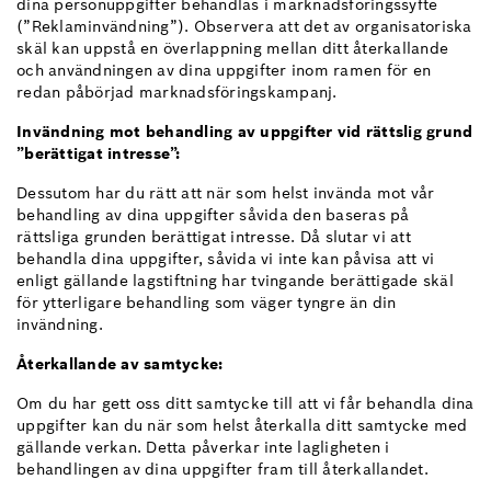
dina personuppgifter behandlas i marknadsföringssyfte
(”Reklaminvändning”). Observera att det av organisatoriska
skäl kan uppstå en överlappning mellan ditt återkallande
och användningen av dina uppgifter inom ramen för en
redan påbörjad marknadsföringskampanj.
Invändning mot behandling av uppgifter vid rättslig grund
”berättigat intresse”:
Dessutom har du rätt att när som helst invända mot vår
behandling av dina uppgifter såvida den baseras på
rättsliga grunden berättigat intresse. Då slutar vi att
behandla dina uppgifter, såvida vi inte kan påvisa att vi
enligt gällande lagstiftning har tvingande berättigade skäl
för ytterligare behandling som väger tyngre än din
invändning.
Återkallande av samtycke:
Om du har gett oss ditt samtycke till att vi får behandla dina
uppgifter kan du när som helst återkalla ditt samtycke med
gällande verkan. Detta påverkar inte lagligheten i
behandlingen av dina uppgifter fram till återkallandet.