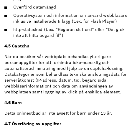
Överförd datamängd
Operativsystem och information om använd webbläsare
inklusive installerade tillägg (t.ex. för Flash Player)
http-statuskod (t.ex. ”Begäran slutförd” eller ”Det gick
inte att hitta begärd fil”).
4.5 Captcha
När du besöker vår webbplats behandlas ytterligare
personuppgifter för att förhindra icke-mänsklig och
automatiserad inmatning med hjälp av en captcha-lösning.
Datakategorier som behandlas: tekniska anslutningsdata för
serveråtkomst (IP-adress, datum, tid, begärd sida,
webbläsarinformation) och data om användningen av
webbplatsen samt loggning av klick på enskilda element.
4.6 Barn
Detta onlineutbud är inte avsett för barn under 13 år.
4.7 Överföring av uppgifter