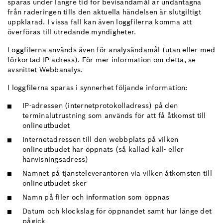
sparas under längre tid för bevisändamål är undantagna
från raderingen tills den aktuella händelsen är slutgiltigt
uppklarad. I vissa fall kan även loggfilerna komma att
överföras till utredande myndigheter.
Loggfilerna används även för analysändamål (utan eller med
förkortad IP-adress). För mer information om detta, se
avsnittet Webbanalys.
I loggfilerna sparas i synnerhet följande information:
IP-adressen (internetprotokolladress) på den
terminalutrustning som används för att få åtkomst till
onlineutbudet
Internetadressen till den webbplats på vilken
onlineutbudet har öppnats (så kallad käll- eller
hänvisningsadress)
Namnet på tjänsteleverantören via vilken åtkomsten till
onlineutbudet sker
Namn på filer och information som öppnas
Datum och klockslag för öppnandet samt hur länge det
pågick