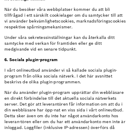
När du besöker våra webbplatser kommer du att bli
tillfrågad i ett särskilt cookielager om du samtycker till att
vi använder bekvämlighetscookies, marknadsföringscookies
respektive spårningsmekanismer.
Under våra sekretessinställningar kan du återkalla ditt
samtycke med verkan för framtiden eller ge ditt
medgivande vid en senare tidpunkt.
6. Sociala plugin-program
I vårt onlineutbud använder vi så kallade sociala plugin-
program från olika sociala nätverk. I det här avsnittet
beskrivs de olika plugin-programmen.
När du använder plugin-program upprättar din webbläsare
en direkt förbindelse till det aktuella sociala nätverkets
server. Det gör att leverantören får information om att du i
din webbläsare har öpp-nat en viss sida i vårt onlineutbud.
Detta sker även om du inte har något användarkonto hos
leveran-tören eller om du har ett användarkonto men inte är
inloggad. Loggfiler (inklusive IP-adressen) över-förs då