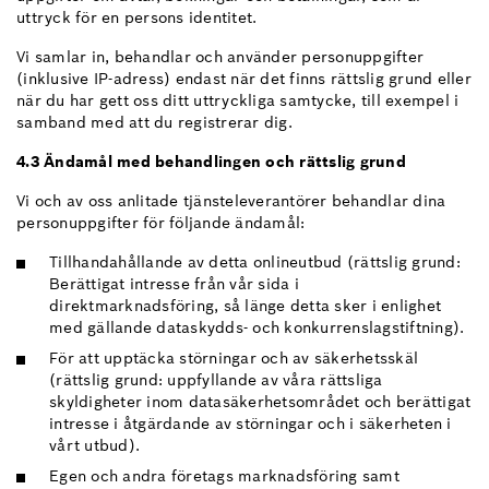
uttryck för en persons identitet.
Vi samlar in, behandlar och använder personuppgifter
(inklusive IP-adress) endast när det finns rättslig grund eller
när du har gett oss ditt uttryckliga samtycke, till exempel i
samband med att du registrerar dig.
4.3 Ändamål med behandlingen och rättslig grund
Vi och av oss anlitade tjänsteleverantörer behandlar dina
personuppgifter för följande ändamål:
Tillhandahållande av detta onlineutbud (rättslig grund:
Berättigat intresse från vår sida i
direktmarknadsföring, så länge detta sker i enlighet
med gällande dataskydds- och konkurrenslagstiftning).
För att upptäcka störningar och av säkerhetsskäl
(rättslig grund: uppfyllande av våra rättsliga
skyldigheter inom datasäkerhetsområdet och berättigat
intresse i åtgärdande av störningar och i säkerheten i
vårt utbud).
Egen och andra företags marknadsföring samt