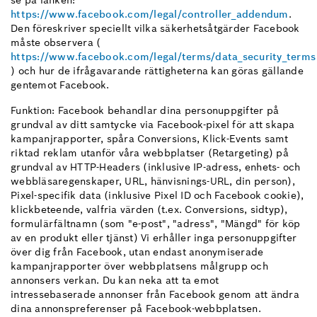
se på länken:
https://www.facebook.com/legal/controller_addendum
.
Den föreskriver speciellt vilka säkerhetsåtgärder Facebook
måste observera (
https://www.facebook.com/legal/terms/data_security_terms
) och hur de ifrågavarande rättigheterna kan göras gällande
gentemot Facebook.
Funktion: Facebook behandlar dina personuppgifter på
grundval av ditt samtycke via Facebook-pixel för att skapa
kampanjrapporter, spåra Conversions, Klick-Events samt
riktad reklam utanför våra webbplatser (Retargeting) på
grundval av HTTP-Headers (inklusive IP-adress, enhets- och
webbläsaregenskaper, URL, hänvisnings-URL, din person),
Pixel-specifik data (inklusive Pixel ID och Facebook cookie),
klickbeteende, valfria värden (t.ex. Conversions, sidtyp),
formulärfältnamn (som "e-post", "adress", "Mängd" för köp
av en produkt eller tjänst) Vi erhåller inga personuppgifter
över dig från Facebook, utan endast anonymiserade
kampanjrapporter över webbplatsens målgrupp och
annonsers verkan. Du kan neka att ta emot
intressebaserade annonser från Facebook genom att ändra
dina annonspreferenser på Facebook-webbplatsen.