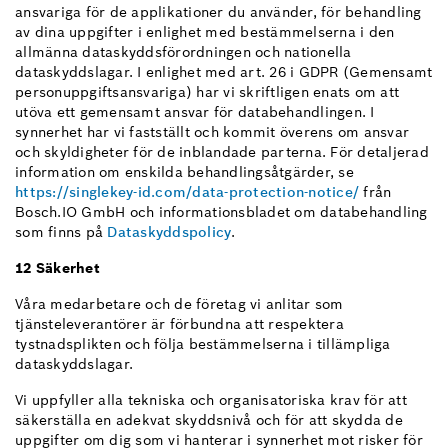
ansvariga för de applikationer du använder, för behandling
av dina uppgifter i enlighet med bestämmelserna i den
allmänna dataskyddsförordningen och nationella
dataskyddslagar. I enlighet med art. 26 i GDPR (Gemensamt
personuppgiftsansvariga) har vi skriftligen enats om att
utöva ett gemensamt ansvar för databehandlingen. I
synnerhet har vi fastställt och kommit överens om ansvar
och skyldigheter för de inblandade parterna. För detaljerad
information om enskilda behandlingsåtgärder, se
https://singlekey-id.com/data-protection-notice/
från
Bosch.IO GmbH och informationsbladet om databehandling
som finns på
Dataskyddspolicy
.
12 Säkerhet
Våra medarbetare och de företag vi anlitar som
tjänsteleverantörer är förbundna att respektera
tystnadsplikten och följa bestämmelserna i tillämpliga
dataskyddslagar.
Vi uppfyller alla tekniska och organisatoriska krav för att
säkerställa en adekvat skyddsnivå och för att skydda de
uppgifter om dig som vi hanterar i synnerhet mot risker för