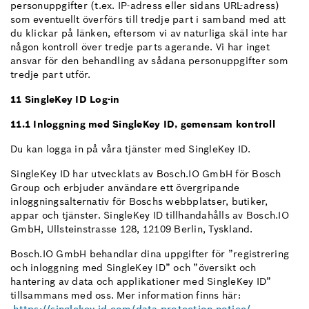
personuppgifter (t.ex. IP-adress eller sidans URL-adress)
som eventuellt överförs till tredje part i samband med att
du klickar på länken, eftersom vi av naturliga skäl inte har
någon kontroll över tredje parts agerande. Vi har inget
ansvar för den behandling av sådana personuppgifter som
tredje part utför.
11 SingleKey ID Log-in
11.1 Inloggning med SingleKey ID, gemensam kontroll
Du kan logga in på våra tjänster med SingleKey ID.
SingleKey ID har utvecklats av Bosch.IO GmbH för Bosch
Group och erbjuder användare ett övergripande
inloggningsalternativ för Boschs webbplatser, butiker,
appar och tjänster. SingleKey ID tillhandahålls av Bosch.IO
GmbH, Ullsteinstrasse 128, 12109 Berlin, Tyskland.
Bosch.IO GmbH behandlar dina uppgifter för ”registrering
och inloggning med SingleKey ID” och ”översikt och
hantering av data och applikationer med SingleKey ID”
tillsammans med oss. Mer information finns här: