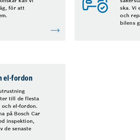
önskar kan vi
säkerstä
äg, för att
ska. Vi
em.
och rep
bilens g
h el-fordon
utrustning
r till de flesta
 och el-fordon.
rna på Bosch Car
ed inspektion,
av de senaste