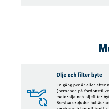
Mo
Olje och filter byte
En gång per år eller efter
(beroende på fordonstillve
motorolja och oljefilter by
Service erbjuder heltäcka
service och har ett brett s