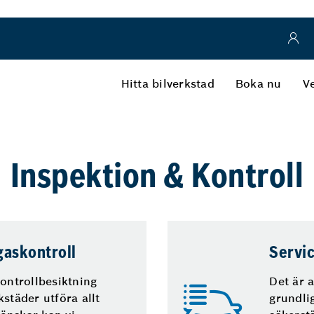
Hitta bilverkstad
Boka nu
Ve
Inspektion & Kontroll
gaskontroll
Servic
kontrollbesiktning
Det är a
städer utföra allt
grundli