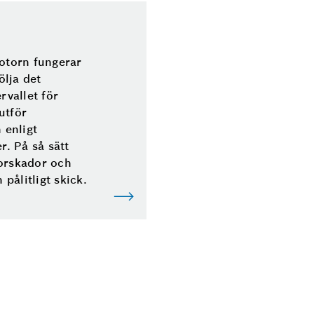
motorn fungerar
ölja det
vallet för
utför
 enligt
r. På så sätt
torskador och
 pålitligt skick.