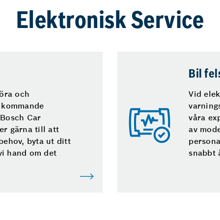
Elektronisk Service
Bil fe
köra och
Vid elek
en kommande
varnings
å Bosch Car
våra exp
r gärna till att
av mode
behov, byta ut ditt
persona
 vi hand om det
snabbt 