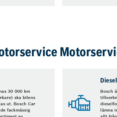
torservice Motorserv
Diesel
 max 30 000 km
Bosch ä
rkare) ska bilens
tillverk
tas ut. Bosch Car
dieselfo
nde fackmässig
lämna i
ortiment av
allt frå