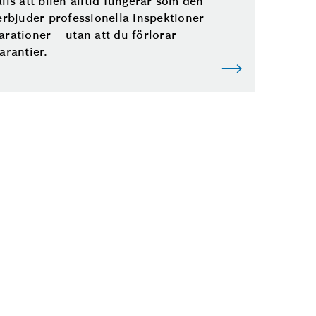
lls att bilen alltid fungerar som den
 erbjuder professionella inspektioner
arationer – utan att du förlorar
arantier.