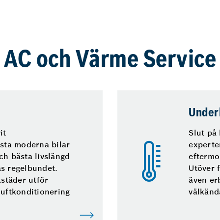
AC och Värme Service
Under
it
Slut på 
esta moderna bilar
experte
ch bästa livslängd
eftermo
as regelbundet.
Utöver f
kstäder utför
även er
luftkonditionering
välkända