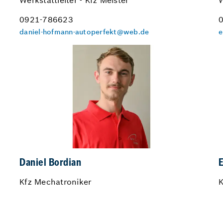
Werkstattleiter - Kfz Meister
W
0921-786623
daniel-hofmann-autoperfekt@web.de
e
Daniel Bordian
E
Kfz Mechatroniker
K