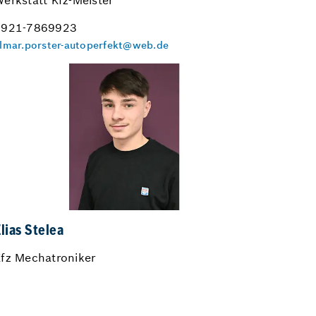
erkstatt Kfz-Meister
0921-7869923
lmar.porster-autoperfekt@web.de
lias Stelea
fz Mechatroniker