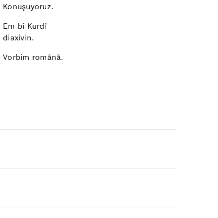
Konuşuyoruz.
Em bi Kurdî
diaxivin.
Vorbim română.