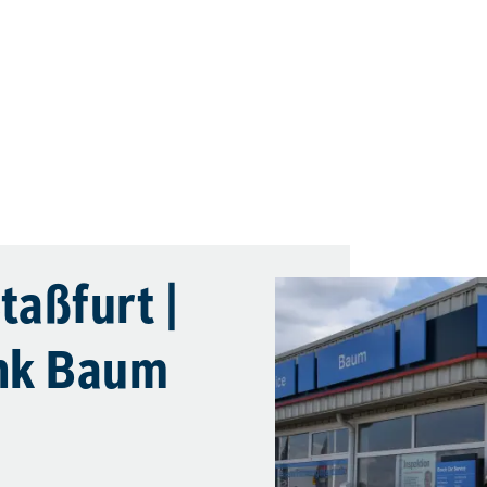
taßfurt |
ank Baum