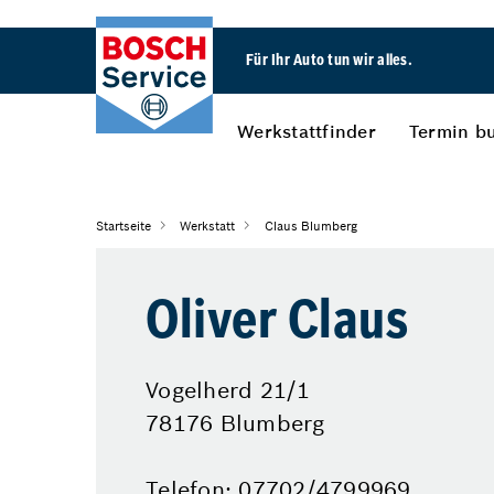
Für Ihr Auto tun wir alles.
Werkstattfinder
Termin b
Startseite
Werkstatt
Claus Blumberg
Oliver Claus
Vogelherd 21/1
78176 Blumberg
Telefon: 07702/4799969