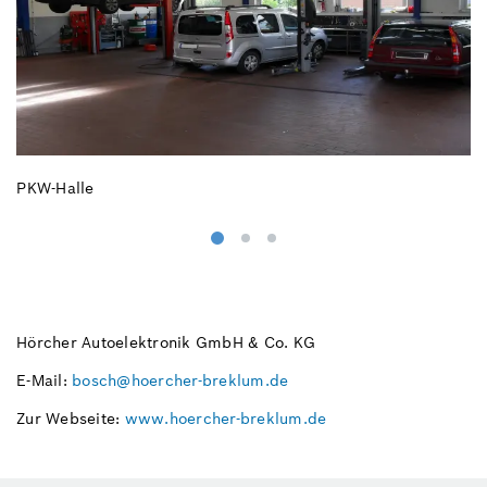
PKW-Halle
D
Hörcher Autoelektronik GmbH & Co. KG
E-Mail:
bosch@hoercher-breklum.de
Zur Webseite:
www.hoercher-breklum.de