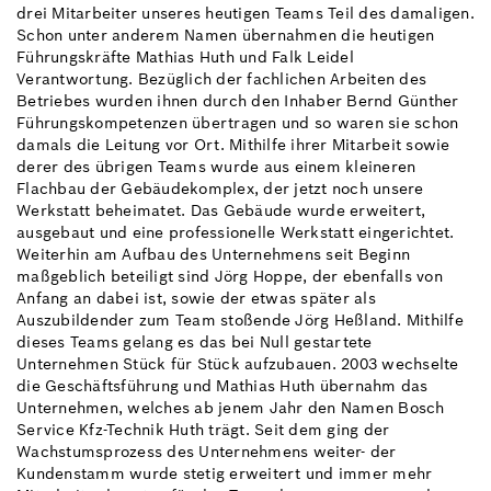
drei Mitarbeiter unseres heutigen Teams Teil des damaligen.
Schon unter anderem Namen übernahmen die heutigen
Führungskräfte Mathias Huth und Falk Leidel
Verantwortung. Bezüglich der fachlichen Arbeiten des
Betriebes wurden ihnen durch den Inhaber Bernd Günther
Führungskompetenzen übertragen und so waren sie schon
damals die Leitung vor Ort. Mithilfe ihrer Mitarbeit sowie
derer des übrigen Teams wurde aus einem kleineren
Flachbau der Gebäudekomplex, der jetzt noch unsere
Werkstatt beheimatet. Das Gebäude wurde erweitert,
ausgebaut und eine professionelle Werkstatt eingerichtet.
Weiterhin am Aufbau des Unternehmens seit Beginn
maßgeblich beteiligt sind Jörg Hoppe, der ebenfalls von
Anfang an dabei ist, sowie der etwas später als
Auszubildender zum Team stoßende Jörg Heßland. Mithilfe
dieses Teams gelang es das bei Null gestartete
Unternehmen Stück für Stück aufzubauen. 2003 wechselte
die Geschäftsführung und Mathias Huth übernahm das
Unternehmen, welches ab jenem Jahr den Namen Bosch
Service Kfz-Technik Huth trägt. Seit dem ging der
Wachstumsprozess des Unternehmens weiter- der
Kundenstamm wurde stetig erweitert und immer mehr