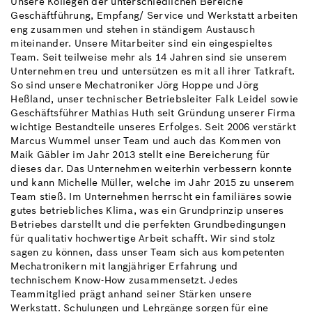
Unsere Kollegen der unterschiedlichen Bereiche
Geschäftführung, Empfang/ Service und Werkstatt arbeiten
eng zusammen und stehen in ständigem Austausch
miteinander. Unsere Mitarbeiter sind ein eingespieltes
Team. Seit teilweise mehr als 14 Jahren sind sie unserem
Unternehmen treu und untersützen es mit all ihrer Tatkraft.
So sind unsere Mechatroniker Jörg Hoppe und Jörg
Heßland, unser technischer Betriebsleiter Falk Leidel sowie
Geschäftsführer Mathias Huth seit Gründung unserer Firma
wichtige Bestandteile unseres Erfolges. Seit 2006 verstärkt
Marcus Wummel unser Team und auch das Kommen von
Maik Gäbler im Jahr 2013 stellt eine Bereicherung für
dieses dar. Das Unternehmen weiterhin verbessern konnte
und kann Michelle Müller, welche im Jahr 2015 zu unserem
Team stieß. Im Unternehmen herrscht ein familiäres sowie
gutes betriebliches Klima, was ein Grundprinzip unseres
Betriebes darstellt und die perfekten Grundbedingungen
für qualitativ hochwertige Arbeit schafft. Wir sind stolz
sagen zu können, dass unser Team sich aus kompetenten
Mechatronikern mit langjähriger Erfahrung und
technischem Know-How zusammensetzt. Jedes
Teammitglied prägt anhand seiner Stärken unsere
Werkstatt. Schulungen und Lehrgänge sorgen für eine