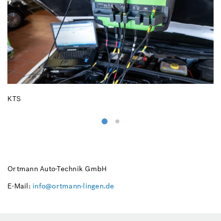
KTS
Di
Ortmann Auto-Technik GmbH
E-Mail:
info@ortmann-lingen.de