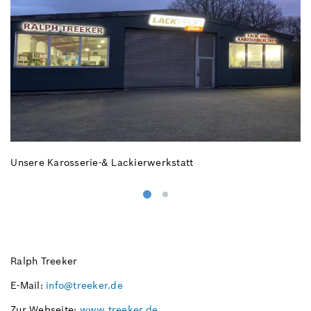
Unsere Karosserie-& Lackierwerkstatt
U
Ralph Treeker
E-Mail:
info@treeker.de
Zur Webseite:
www.treeker.de